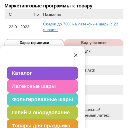
Маркетинговые программы к товару
С
По
Название
Скидки до 70% на латексные шары с 23
23.01.2023
января!
Характеристики
Вид упаковки
Статус
ЛИКВИДАЦИЯ
Событие
Подарок
Цвет
ЧЕРНЫЙ/BLACK
Каталог
Размер
14"
Латексные шары
Форма
КРУГЛЫЙ
Фольгированные шары
Общие размеры
14"/36СМ
100% натуральный
Гелий и оборудование
Исходный материал
биоразлагаемый латекс
Дата последнего
Товары для праздника
10-04-2026