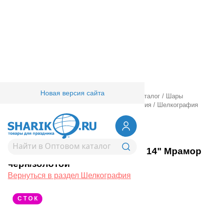
Новая версия сайта
Главная
/
Товары для праздника
/
Оптовый каталог
/
Шары
латексные
/
Круглые с рисунком
/
Шелкография
/
Шелкография
паст 14" Мрамор черн/золотой
1103-3080
Шелкография паст 14" Мрамор
черн/золотой
Вернуться в раздел Шелкография
С Т О К