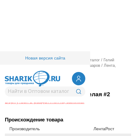
Новая версия сайта
Главная
/
Товары для праздника
/
Оптовый каталог
/
Гелий
оборудование аксессуары
/
Аксессуары для шаров
/
Лента,
зажимы
/
Лента 5ммХ500м белая #2
1302-0077
Лента 5ммХ500м белая #2
Вернуться в раздел Лента, зажимы
Происхождение товара
Производитель
ЛентаРост