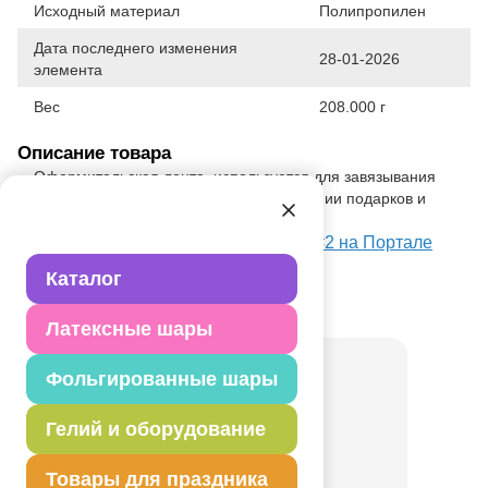
Исходный материал
Полипропилен
Дата последнего изменения
28-01-2026
элемента
Вес
208.000 г
Описание товара
Оформительская лента, используется для завязывания
шаров, в декоре помещений, оформлении подарков и
настольных композициях.
Посмотреть Лента 5ммХ500м белая #2 на Портале
оптовых закупок
Каталог
Товар из коллекции
Белая
Латексные шары
Фольгированные шары
Гелий и оборудование
Товары для праздника