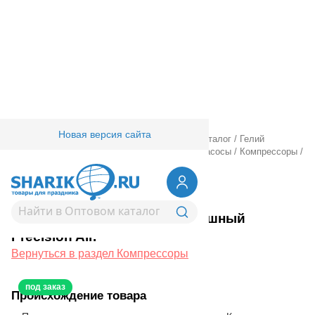
Новая версия сайта
Главная
/
Товары для праздника
/
Оптовый каталог
/
Гелий
оборудование аксессуары
/
Компрессоры и насосы
/
Компрессоры
/
Компрессор воздушный Precision Air.
1305-0003
Компрессор воздушный
Precision Air.
Вернуться в раздел Компрессоры
под заказ
Происхождение товара