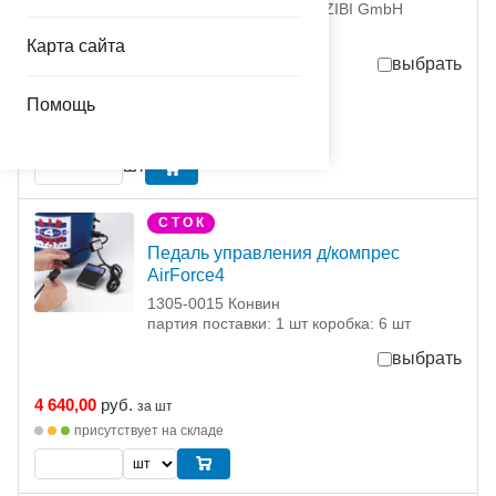
1305-0008 ЗИБИ ГмбX / ZIBI GmbH
партия поставки: 1 шт
Карта сайта
выбрать
Помощь
28 800,00
руб.
за шт
присутствует на складе
шт
С Т О К
Педаль управления д/компрес
AirForce4
1305-0015 Конвин
партия поставки: 1 шт коробка: 6 шт
выбрать
4 640,00
руб.
за шт
присутствует на складе