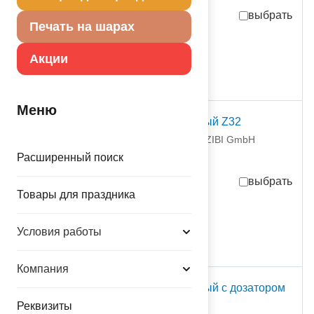
выбрать
Печать на шарах
18 000,00
руб.
за шт
Акции
временно отсутствует
Меню
Компрессор воздушный Z32
1305-0006 ЗИБИ ГмбX / ZIBI GmbH
партия поставки: 1 шт
Расширенный поиск
выбрать
Товары для праздника
14 400,00
руб.
за шт
временно отсутствует
Условия работы
Компания
Компрессор воздушный с дозатором
Z16
Реквизиты