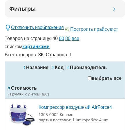
Фильтры
Добавить в корзину
Отключить изображения
Построить прайс-лист
Товаров на страницу:
40
60
80
все
списком
картинками
Всего товаров:
36
. Страница:
1
новинка
спецпредложение
Название
Код
Производитель
распродажа
выбрать все
Применить
Стоимость
Сбросить фильтры
(в рублях, с учётом НДС)
Компрессор воздушный AirForce4
1305-0002 Конвин
партия поставки: 1 шт коробка: 4 шт