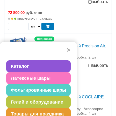
выбрать
72 800,00
руб.
за шт
присутствует на складе
под заказ
Компрессор воздушный Precision Air.
1305-0003 Конвин
партия поставки: 1 шт коробка: 2 шт
выбрать
Каталог
241 000,00
руб.
за шт
Латексные шары
Фольгированные шары
Компрессор воздушный COOL AIRE
Гелий и оборудование
MINI
1305-0005 Премиум Баллун Аксессорис
Товары для праздника
партия поставки: 1 шт коробка: 4 шт