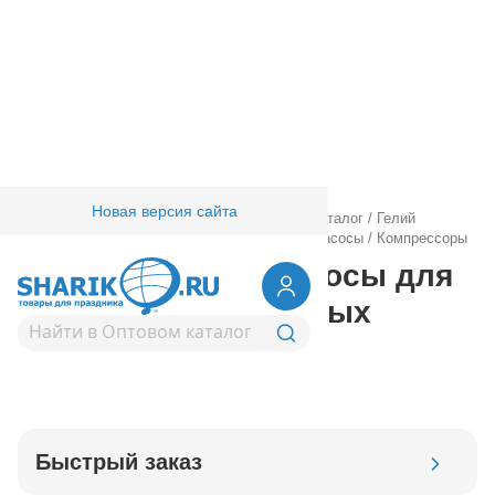
Новая версия сайта
Главная
/
Товары для праздника
/
Оптовый каталог
/
Гелий
оборудование аксессуары
/
Компрессоры и насосы
/
Компрессоры
Компрессоры и насосы для
надувания воздушных
шаров
Быстрый заказ
Код товара