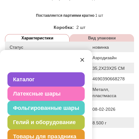
Поставляется партиями кратно
1 шт
Коробка:
2 шт
Характеристики
Вид упаковки
Статус
новинка
Событие
Аэродизайн
Общие размеры
35,2Х23Х25 СМ
Штрих код
Каталог
4690390668278
Металл,
Исходный материал
Латексные шары
пластмасса
Дата последнего изменения
Фольгированные шары
08-02-2026
элемента
Гелий и оборудование
Вес
8.500 г
Описание товара
Товары для праздника