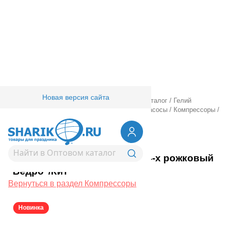
Новая версия сайта
Главная
/
Товары для праздника
/
Оптовый каталог
/
Гелий
оборудование аксессуары
/
Компрессоры и насосы
/
Компрессоры
/
Компрессор возд 4-х рожковый "Ведро"/Кит
1305-0380
Компрессор возд 4-х рожковый
"Ведро"/Кит
Вернуться в раздел Компрессоры
Новинка