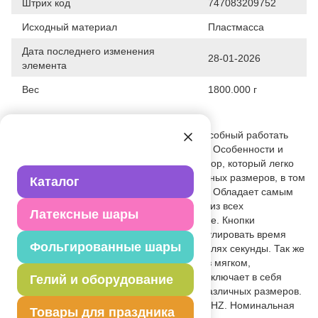
Штрих код
747083209752
Исходный материал
Пластмасса
Дата последнего изменения
28-01-2026
элемента
Вес
1800.000 г
Описание товара
Уникальный цифровой компрессор, способный работать
продолжительное время без перегрева. Особенности и
преимущества: Единственный компрессор, который легко
надувает латексные шары любых заданных размеров, в том
Каталог
числе 5" металлик и ШДМ 260Q и 160Q. Обладает самым
высоким давлением воздушного потока из всех
Латексные шары
компрессоров, представленных на рынке. Кнопки
управления на экране позволяют отрегулировать время
Фольгированные шары
подачи воздуха в секундах и десятых долях секунды. Так же
имеется счетчик циклов. Поставляется в мягком,
высококачественном защитном чехле. Включает в себя
Гелий и оборудование
насадки для ШДМ и латексных шаров различных размеров.
Номинальное напряжение: 220-240V/50HZ. Номинальная
Товары для праздника