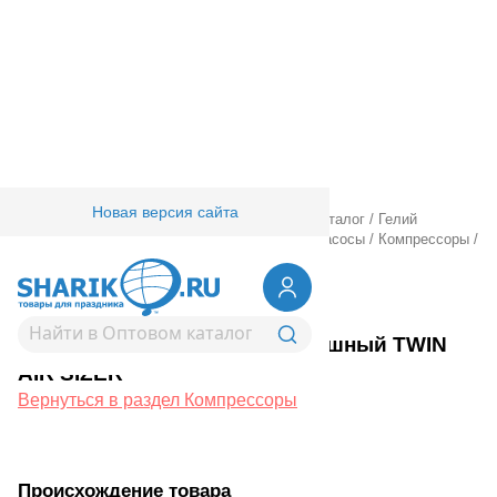
Новая версия сайта
Главная
/
Товары для праздника
/
Оптовый каталог
/
Гелий
оборудование аксессуары
/
Компрессоры и насосы
/
Компрессоры
/
Компрессор воздушный TWIN AIR SIZER
1305-0231
Компрессор воздушный TWIN
AIR SIZER
Вернуться в раздел Компрессоры
Происхождение товара