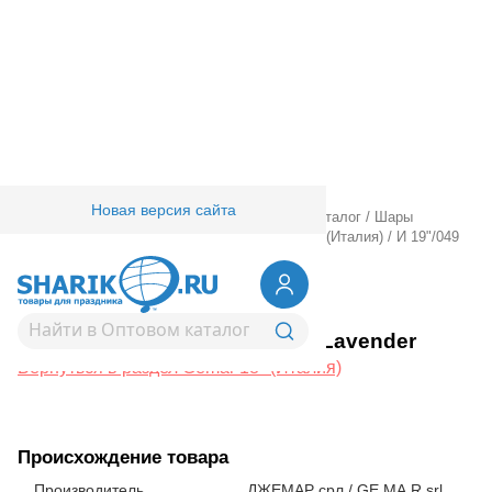
Новая версия сайта
Главная
/
Товары для праздника
/
Оптовый каталог
/
Шары
латексные
/
Круглые без рисунка
/
Gemar 18" (Италия)
/
И 19"/049
Пастель Lavender
1102-2975
И 19"/049 Пастель Lavender
Вернуться в раздел Gemar 18" (Италия)
Происхождение товара
Производитель
ДЖЕМАР срл / GE.MA.R srl