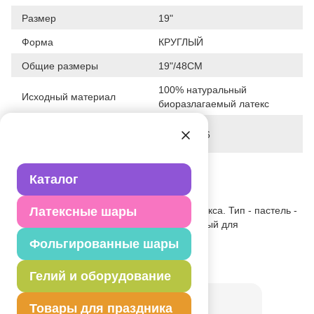
Размер
19"
Форма
КРУГЛЫЙ
Общие размеры
19"/48СМ
100% натуральный
Исходный материал
биоразлагаемый латекс
Дата последнего
28-01-2026
изменения элемента
Вес
9.500 г
Каталог
Описание товара
Одноцветный шар из натурального латекса. Тип - пастель -
Латексные шары
матовый оттенок цвета. Предназначенный для
использования в оформлении.
Фольгированные шары
Товар из коллекции
Фиолетовая
Гелий и оборудование
Товары для праздника