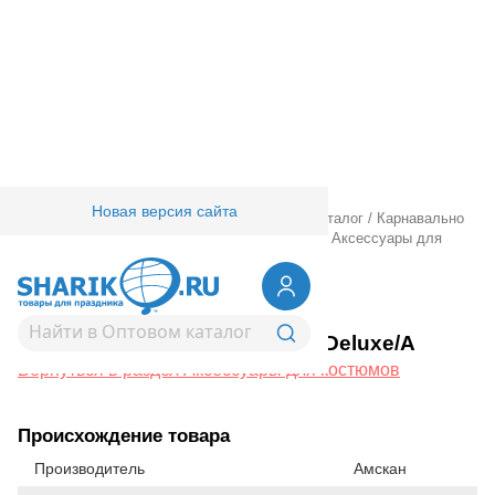
Новая версия сайта
Главная
/
Товары для праздника
/
Оптовый каталог
/
Карнавально
праздничная прод.
/
Карнавальные костюмы
/
Аксессуары для
костюмов
/
Крылья Снежинка Deluxe/A
1508-0205
Крылья Снежинка Deluxe/A
Вернуться в раздел Аксессуары для костюмов
Происхождение товара
Производитель
Амскан