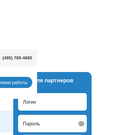
(495) 785-4685
:
Вход для партнеров
ловия работы
с-лист
Логин
Пароль