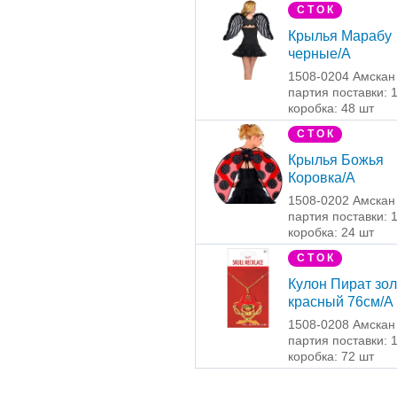
С Т О К
Крылья Марабу
черные/A
1508-0204 Амскан
партия поставки: 
коробка: 48 шт
С Т О К
Крылья Божья
Коровка/A
1508-0202 Амскан
партия поставки: 
коробка: 24 шт
С Т О К
Кулон Пират зол
красный 76см/A
1508-0208 Амскан
партия поставки: 
коробка: 72 шт