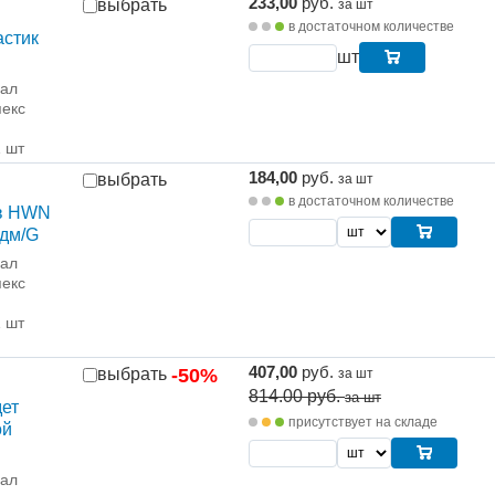
233,00
руб.
выбрать
за шт
в достаточном количестве
астик
шт
рал
екс
1 шт
184,00
руб.
выбрать
за шт
в достаточном количестве
ав HWN
едм/G
рал
екс
1 шт
407,00
руб.
выбрать
-50%
за шт
814.00
руб.
за шт
дет
присутствует на складе
ой
рал