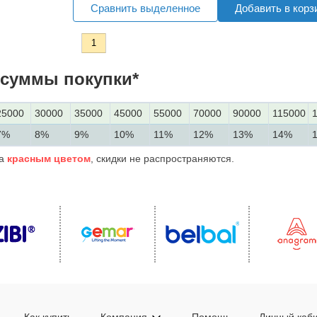
Сравнить выделенное
Добавить в корз
1
 суммы покупки*
25000
30000
35000
45000
55000
70000
90000
115000
7%
8%
9%
10%
11%
12%
13%
14%
на
красным цветом
, скидки не распространяются.