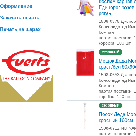
Костюм карнав 
Оформление
Единорог розов
рог/G
Заказать печать
1508-0375 Джене
Консолидатед Имп
Печать на шарах
Компан
партия поставки: 
коробка: 100 шт
сезонный
Мешок Деда Мо
красн/бел 60х90
1508-0653 Джене
Консолидатед Имп
Компан
партия поставки: 
коробка: 120 шт
сезонный
Посох Деда Мор
красный 160см
1508-0712 NO NA
партия поставки: 