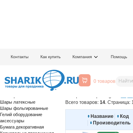
Главная
/
Товары для праздника
/
Оптовый каталог
/
Карнавально праздн
Контакты
Как купить
Компания
Помощь
Аксессуары для костюмов
Воздушные шары, все для
0 товаров
Отключить изображения
праздника
Расширенный поиск
Товаров на страницу:
40
60
80
Шары латексные
Всего товаров:
14
. Страница:
Шары фольгированные
Гелий оборудование
Название
Код
аксессуары
Производитель
Бумага декоративная