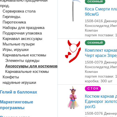
Карнавально праздничная
сезонный
прод.
Коса Смерти пл
Сервировка стола
98см/G
Гирлянды.
1508-0416 Джене
Пиротехника
Консолидатед Имп
Наборы для праздника
Компан
Подарочная упаковка
партия поставки: 
Карнавал аксессуары
сезонный
Мыльные пузыри
Игры, игрушки
Комплект карн
Карнавальные костюмы
Черт красн 3пр
Элементы одежды
1508-0379 Джене
Аксессуары для костюмов
Консолидатед Имп
Карнавальные костюмы
Компан
партия поставки: 
Конфеты
коробка: 300 шт
надувные игрушки
С Т О К
Гелий в баллонах
Костюм карнав 
Единорог золот
Маркетинговые
рог/G
программы
1508-0376 Джене