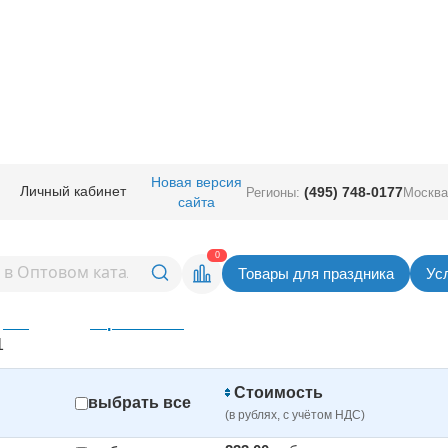
ичная прод.
/
Карнавальные костюмы
/
Аксессуары для костюмов
Новая версия
Личный кабинет
(495) 748-0177
Регионы:
Москва
сайта
0
Товары для праздника
Ус
Построить прай
все
списком
картинками
1
Стоимость
выбрать все
(в рублях, с учётом НДС)