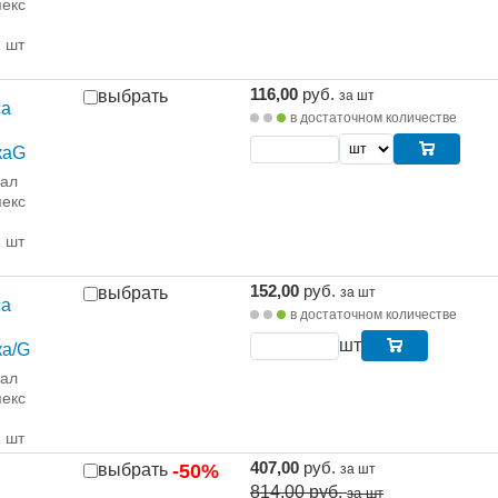
екс
1 шт
116,00
руб.
выбрать
за шт
са
в достаточном количестве
каG
рал
екс
1 шт
152,00
руб.
выбрать
за шт
са
в достаточном количестве
шт
ка/G
рал
екс
1 шт
407,00
руб.
выбрать
-50%
за шт
814.00
руб.
за шт