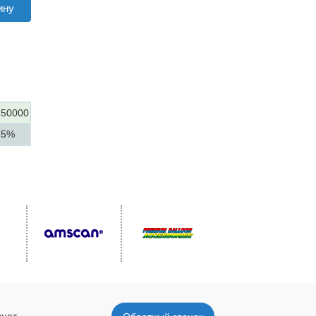
ину
150000
15%