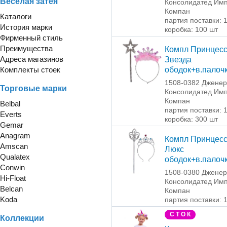
Веселая затея
Консолидатед Имп
Компан
Каталоги
партия поставки: 
История марки
коробка: 100 шт
Фирменный стиль
Преимущества
Компл Принцес
Адреса магазинов
Звезда
Комплекты стоек
ободок+в.палоч
1508-0382 Джене
Торговые марки
Консолидатед Имп
Компан
Belbal
партия поставки: 
Everts
коробка: 300 шт
Gemar
Anagram
Компл Принцес
Amscan
Люкс
Qualatex
ободок+в.палоч
Conwin
1508-0380 Джене
Hi-Float
Консолидатед Имп
Belcan
Компан
Koda
партия поставки: 
С Т О К
Коллекции