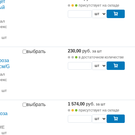
дет
присутствует на складе
ый
рал
екс
1 шт
230,00
руб.
выбрать
за шт
в достаточном количестве
роза
см/G
рал
екс
1 шт
1 574,00
руб.
выбрать
за шт
присутствует на складе
оза
ME
1 шт