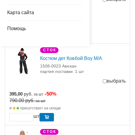
-70%
237,00
руб.
Карта сайта
за шт
790.00
руб.
за шт
присутствует на складе
Помощь
шт
С Т О К
Костюм дет Ковбой Boy M/A
1508-0023 Амскан
партия поставки: 1 шт
выбрать
-50%
395,00
руб.
за шт
790.00
руб.
за шт
присутствует на складе
шт
С Т О К