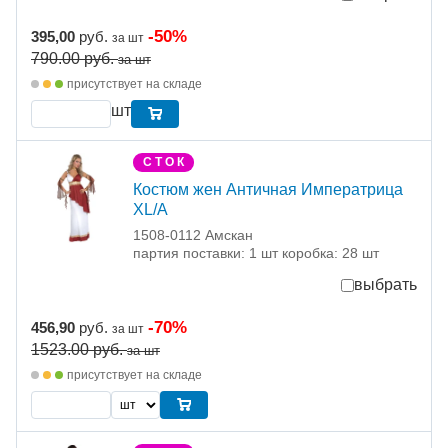
-50%
395,00
руб.
за шт
790.00
руб.
за шт
присутствует на складе
шт
С Т О К
Костюм жен Античная Императрица
XL/A
1508-0112 Амскан
партия поставки: 1 шт коробка: 28 шт
выбрать
-70%
456,90
руб.
за шт
1523.00
руб.
за шт
присутствует на складе