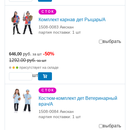
С Т О К
Комплект карнав дет Рыцарь/A
1508-0083 Амскан
партия поставки: 1 шт
выбрать
-50%
646,00
руб.
за шт
1292.00
руб.
за шт
присутствует на складе
шт
С Т О К
Костюм-комплект дет Ветеринарный
врач/A
1508-0084 Амскан
партия поставки: 1 шт
выбрать