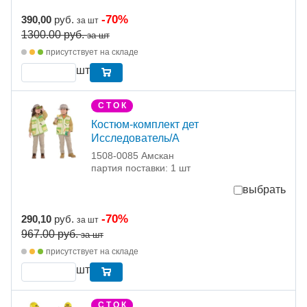
-70%
390,00
руб.
за шт
1300.00
руб.
за шт
присутствует на складе
шт
С Т О К
Костюм-комплект дет
Исследователь/A
1508-0085 Амскан
партия поставки: 1 шт
выбрать
-70%
290,10
руб.
за шт
967.00
руб.
за шт
присутствует на складе
шт
С Т О К