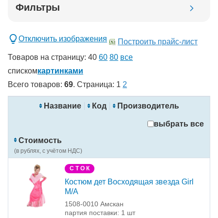
Фильтры
Добавить в корзину
Отключить изображения
Построить прайс-лист
Товаров на страницу:
40
60
80
все
списком
картинками
Всего товаров:
69
. Страница:
1
2
новинка
спецпредложение
Название
Код
Производитель
распродажа
выбрать все
Применить
Стоимость
Сбросить фильтры
(в рублях, с учётом НДС)
С Т О К
Костюм дет Восходящая звезда Girl
M/A
1508-0010 Амскан
партия поставки: 1 шт