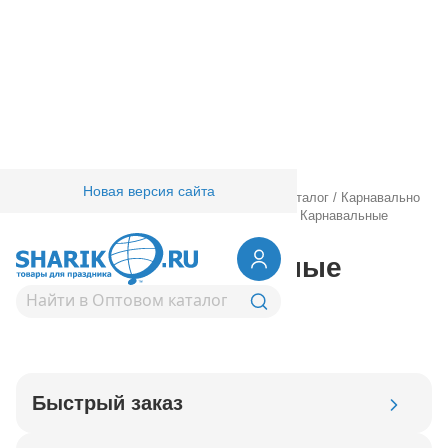
Новая версия сайта
Главная
/
Товары для праздника
/
Оптовый каталог
/
Карнавально
праздничная прод.
/
Карнавальные костюмы
/
Карнавальные
костюмы
Детские карнавальные
костюмы
Быстрый заказ
Код товара