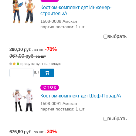
Костюм-комплект дет Инженер-
строитель/A
1508-0088 Амскан
партия поставки: 1 шт
выбрать
-70%
290,10
руб.
за шт
967.00
руб.
за шт
присутствует на складе
шт
С Т О К
Костюм-комплект дет Шеф-Повар/A
1508-0091 Амскан
партия поставки: 1 шт
выбрать
-30%
676,90
руб.
за шт