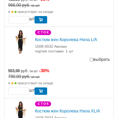
966.00
руб.
за шт
присутствует на складе
шт
С Т О К
Костюм жен Королева Нила L/A
1508-0032 Амскан
партия поставки: 1 шт
выбрать
-30%
553,00
руб.
за шт
790.00
руб.
за шт
присутствует на складе
шт
С Т О К
Костюм жен Королева Нила XL/A
1508-0034 Амскан