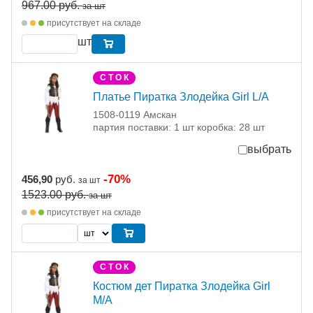
967.00
руб.
за шт
присутствует на складе
шт
С Т О К
Платье Пиратка Злодейка Girl L/A
1508-0119 Амскан
партия поставки: 1 шт коробка: 28 шт
выбрать
-70%
456,90
руб.
за шт
1523.00
руб.
за шт
присутствует на складе
С Т О К
Костюм дет Пиратка Злодейка Girl
M/A