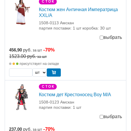
С Т О К
Костюм жен Античная Императрица
XXL/A
1508-0113 Амскан
партия поставки: 1 шт коробка: 30 шт
выбрать
-70%
456,90
руб.
за шт
1523.00
руб.
за шт
присутствует на складе
С Т О К
Костюм дет Крестоносец Boy M/A
1508-0123 Амскан
партия поставки: 1 шт
выбрать
-70%
237,00
руб.
за шт