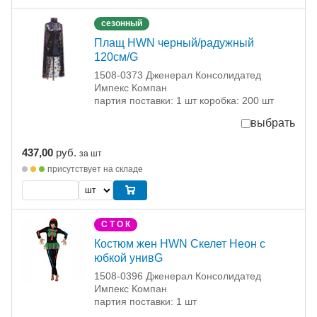
сезонный
Плащ HWN черный/радужный
120см/G
1508-0373 Дженерал Консолидатед
Импекс Компан
партия поставки: 1 шт коробка: 200 шт
выбрать
437,00
руб.
за шт
присутствует на складе
С Т О К
Костюм жен HWN Скелет Неон с
юбкой унивG
1508-0396 Дженерал Консолидатед
Импекс Компан
партия поставки: 1 шт