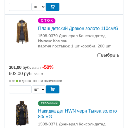
С Т О К
Плащ детский Дракон золото 110см/G
1508-0370 Дженерал Консолидатед
Импекс Компан
партия поставки: 1 шт коробка: 200 шт
выбрать
-50%
301,00
руб.
за шт
602.00
руб.
за шт
в достаточном количестве
сезонный
Накидка дет HWN черн Тыква золото
80смG
1508-0371 Дженерал Консолидатед