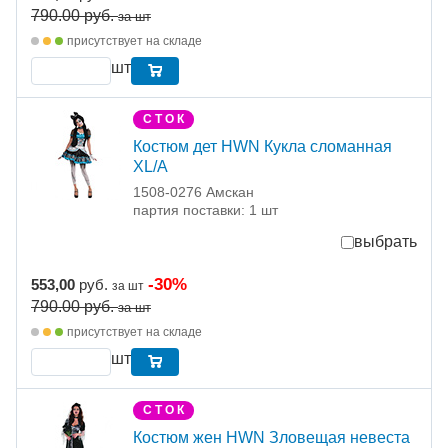
790.00
руб.
за шт
присутствует на складе
шт
С Т О К
Костюм дет HWN Кукла сломанная
XL/А
1508-0276 Амскан
партия поставки: 1 шт
выбрать
-30%
553,00
руб.
за шт
790.00
руб.
за шт
присутствует на складе
шт
С Т О К
Костюм жен HWN Зловещая невеста