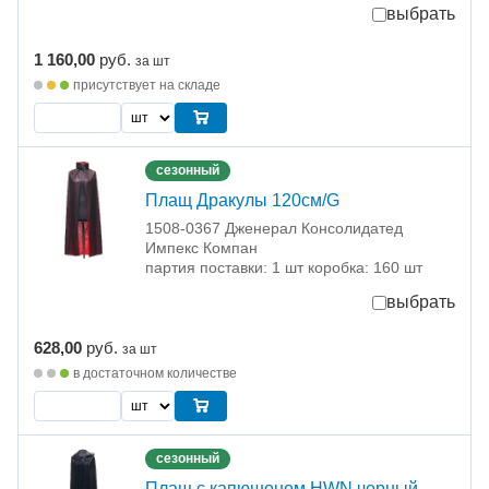
выбрать
1 160,00
руб.
за шт
присутствует на складе
сезонный
Плащ Дракулы 120см/G
1508-0367 Дженерал Консолидатед
Импекс Компан
партия поставки: 1 шт коробка: 160 шт
выбрать
628,00
руб.
за шт
в достаточном количестве
сезонный
Плащ с капюшоном HWN черный