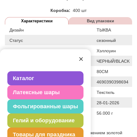
Коробка:
400 шт
Характеристики
Вид упаковки
Дизайн
ТЫКВА
Статус
сезонный
Событие
Хэллоуин
Цвет
ЧЕРНЫЙ/BLACK
Общие размеры
80СМ
Каталог
Штрих код
4690390398694
Латексные шары
Исходный материал
Текстиль
Дата последнего изменения элемента
28-01-2026
Фольгированные шары
Вес
56.000 г
Гелий и оборудование
Описание товара
Черная карнавальная накидка с изображением золотой
Товары для праздника