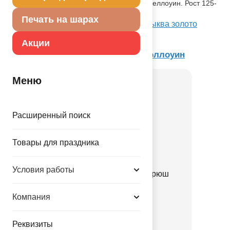
тыквы станет прекрасным нарядом на Хеллоуин. Рост 125-
135см.
Печать на шарах
Посмотреть Накидка дет HWN черн Тыква золото
80смG на Портале оптовых закупок
Акции
Товар из коллекции
Вечеринка Хэллоуин
Меню
Расширенный поиск
Товары для праздника
Условия работы
Шляпа Ведьмы черная рюш
серебряный/G
Компания
1501-7351
Реквизиты
177.00 руб.