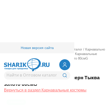
Новая версия сайта
Главная
/
Товары для праздника
/
Оптовый каталог
/
Карнавально
праздничная прод.
/
Карнавальные костюмы
/
Карнавальные
костюмы
/
Накидка дет HWN черн Тыква золото 80смG
1508-0371
Накидка дет HWN черн Тыква
золото 80смG
Вернуться в раздел Карнавальные костюмы
сезонный