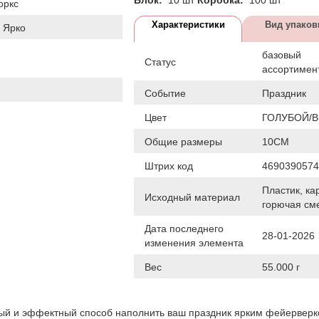
оркс
Характеристики
Вид упаков
 Ярко
базовый
Статус
ассортимен
Событие
Праздник
Цвет
ГОЛУБОЙ/B
Общие размеры
10СМ
Штрих код
4690390574
Пластик, ка
Исходный материал
горючая см
Дата последнего
28-01-2026
изменения элемента
Вес
55.000 г
ый и эффектный способ наполнить ваш праздник ярким фейервер