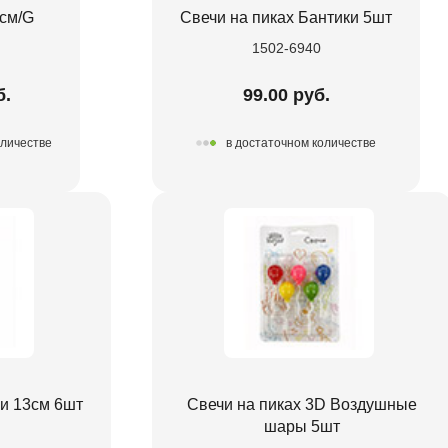
7см/G
Свечи на пиках Бантики 5шт
1502-6940
б.
99.00 руб.
оличестве
в достаточном количестве
ки 13см 6шт
Свечи на пиках 3D Воздушные
шары 5шт