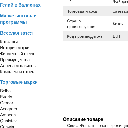
Файерв
Гелий в баллонах
Торговая марка
Затевай
Маркетинговые
Страна
программы
Китай
происхождения
Веселая затея
Код производителя
EUT
Каталоги
История марки
Фирменный стиль
Преимущества
Адреса магазинов
Комплекты стоек
Торговые марки
Belbal
Everts
Gemar
Anagram
Amscan
Описание товара
Qualatex
Свеча-Фонтан – очень зрелищн
Conwin