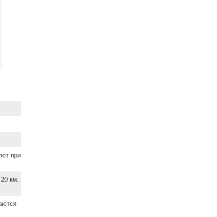
уют при
20 км.
ваются