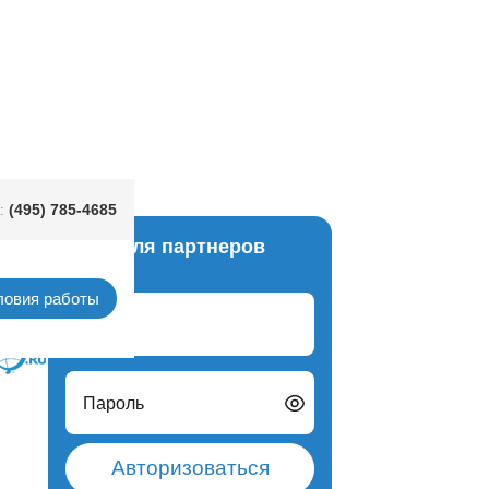
10см 30сек4шт
(495) 785-4685
:
Вход для партнеров
Свечи
ловия работы
Логин
Пароль
Авторизоваться