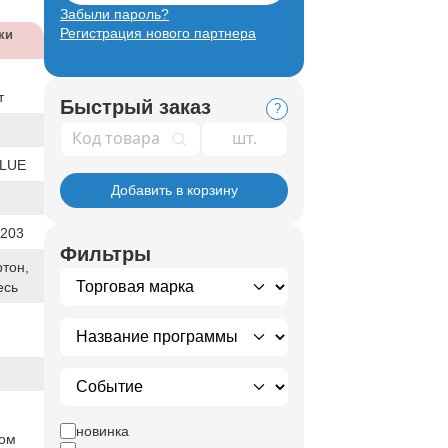
Забыли пароль?
Регистрация нового партнера
ки
т
Быстрый заказ
?
Код товара
LUE
Добавить в корзину
203
Фильтры
ртон,
есь
новинка
ком