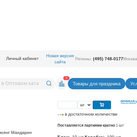
ичная прод.
/
Сервировка стола
/
Свечи
/
Свеча-Фонтан Розовое Пламя 
Новая версия
Личный кабинет
(495) 748-0177
Регионы:
Москва
сайта
н Розовое Пламя 10см
Вернуться в раздел 
0
Товары для праздника
Ус
Цена
146,00
руб. за шт
в достаточном количестве
Поставляется партиями кратно
1 шт
Люянг Мандарин
Блок:
10 шт
Коробка:
100 шт