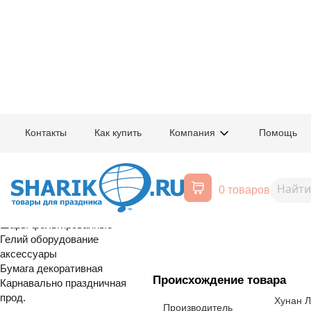
Главная
/
Товары для праздника
/
Оптовый каталог
/
Карнавально праздн
Контакты
Как купить
Компания
Помощь
Воздушные шары, все для
1502-6514
Свеча-Фонта
праздника
0 товаров
30сек4шт
Расширенный поиск
Шары латексные
Шары фольгированные
Гелий оборудование
аксессуары
Бумага декоративная
Происхождение товара
Карнавально праздничная
прод.
Хунан 
Производитель