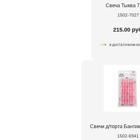
Свеча Тыква 
1502-7027
215.00 ру
в достаточном к
Свечи д/торта Банти
1502-6941