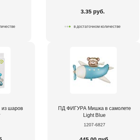
3.35 руб.
личестве
в достаточном количестве
 из шаров
ПД ФИГУРА Мишка в самолете
т
Light Blue
1207-6827
б.
445.00 руб.