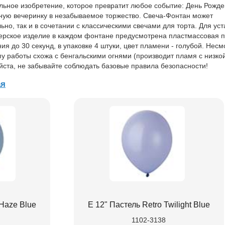
льное изобретение, которое превратит любое событие: День Рожде
вную вечеринку в незабываемое торжество. Свеча-Фонтан может
ьно, так и в сочетании с классическими свечами для торта. Для ус
терское изделие в каждом фонтане предусмотрена пластмассовая п
ия до 30 секунд, в упаковке 4 штуки, цвет пламени - голубой. Несм
пу работы схожа с бенгальскими огнями (производит пламя с низко
йста, не забывайте соблюдать базовые правила безопасности!
ая
 Haze Blue
Е 12" Пастель Retro Twilight Blue
1102-3138