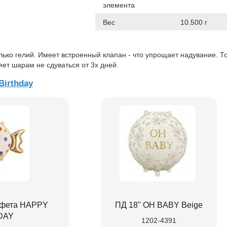
элемента
Вес
10.500 г
лько гелий. Имеет встроенный клапан - что упрощает надувание. Т
ет шарам не сдуваться от 3х дней.
Birthday
фета HAPPY
ПД 18" OH BABY Beige
DAY
1202-4391