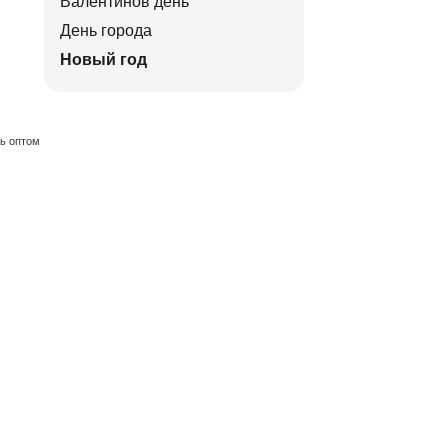
Валентинов день
День города
Новый год
ть оптом