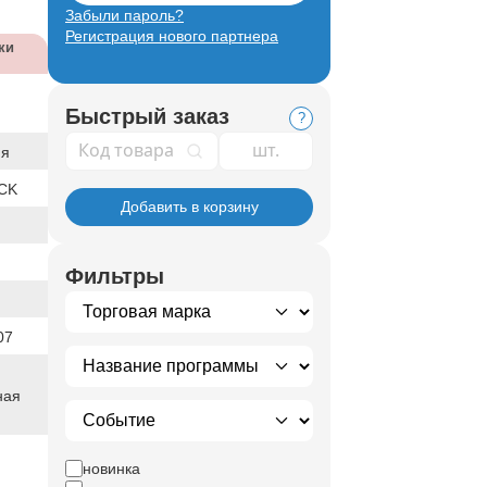
Забыли пароль?
Регистрация нового партнера
ки
Быстрый заказ
?
Код товара
ия
CK
Добавить в корзину
Фильтры
07
ная
новинка