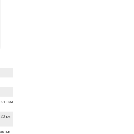
уют при
20 км.
ваются