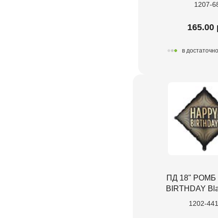
1207-6
165.00 
в достаточн
ПД 18" РОМБ
BIRTHDAY Bla
1202-44