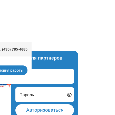
(495) 785-4685
:
Вход для партнеров
allic
ловия работы
Логин
Пароль
Авторизоваться