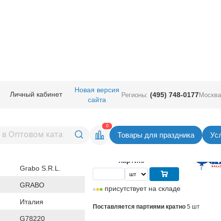
ные
/
18" 20" с рисунком
/
18" GRABO, Betallic
/
Г 18" 18 Черный фон
Новая версия
Личный кабинет
(495) 748-0177
Регионы:
Москва
сайта
ный фон
Вернуться в раздел 18" GRABO, Bet
0
Товары для праздника
Ус
131,00
руб. за шт
Цена
655,00 руб. за
партию
Grabo S.R.L.
GRABO
присутствует на складе
Италия
Поставляется партиями кратно
5 шт
G78220