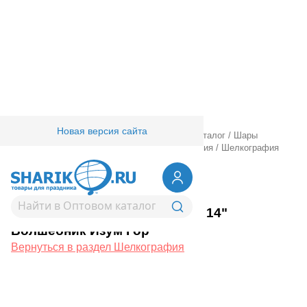
Новая версия сайта
Главная
/
Товары для праздника
/
Оптовый каталог
/
Шары
латексные
/
Круглые с рисунком
/
Шелкография
/
Шелкография
паст 14" Волшебник Изум Гор
1103-3137
Шелкография паст 14"
Волшебник Изум Гор
Вернуться в раздел Шелкография