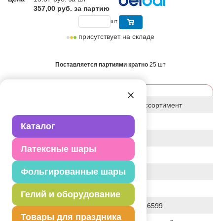
357,00 руб. за партию
шт
присутствует на складе
Поставляется партиями кратно
25 шт
Характеристики
Статус
базовый ассортимент
Событие
Подарок
Каталог
Цвет
АССОРТИ
Латексные шары
Размер
14"
Фольгированные шары
Форма
КРУГЛЫЙ
Общие размеры
14"/36СМ
Гелий и оборудование
Штрих код
4690390626599
Товары для праздника