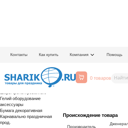
Главная
/
Товары для праздника
/
Оптовый каталог
/
Шары фольгирован
Контакты
Как купить
Компания
Помощь
Воздушные шары, все для
1209-0525
К 3D ЗВЕЗДА
праздника
0 товаров
ПерламутрClear
Расширенный поиск
Шары латексные
Шары фольгированные
Гелий оборудование
аксессуары
Бумага декоративная
Происхождение товара
Карнавально праздничная
прод.
Дженерал
Производитель