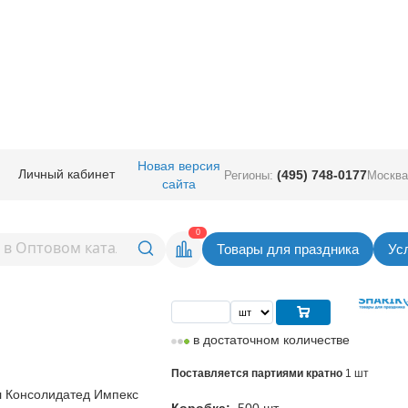
ные
/
Шары 3D
/
К 3D ЗВЕЗДА 26" Составная ПерламутрClear
Новая версия
Личный кабинет
(495) 748-0177
Регионы:
Москва
сайта
 26" Составная
Вернуться в раздел Ша
0
Товары для праздника
Ус
Цена
221,00
руб. за шт
в достаточном количестве
Поставляется партиями кратно
1 шт
 Консолидатед Импекс
Коробка:
500 шт