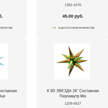
1302-1676
б.
45.00 руб.
оличестве
в достаточном количестве
Составная
К 3D ЗВЕЗДА 26" Составная
lue
Перламутр Mix
1209-0527