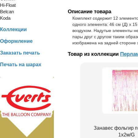
Hi-Float
Описание товара
Belcan
Koda
Комплект содержит 12 элементо
одного элемента: 46 см (Д) х 1
Коллекции
воздухом. Надутые элементы не
пары друг с другом таким обра
Оформление
изображена на задней стороне х
Заказать печать
Товар из коллекции
Перла
Печать на шарах
Занавес фольгир 
1х2м/G