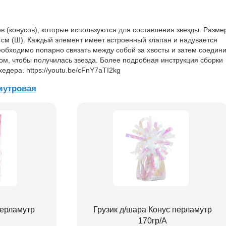
в (конусов), которые используются для составления звезды. Разме
5 см (Ш). Каждый элемент имеет встроенный клапан и надувается
обходимо попарно связать между собой за хвосты и затем соедини
зом, чтобы получилась звезда. Более подробная инструкция сборки
едера. https://youtu.be/cFnY7aTI2kg
мутровая
перламутр
Грузик д/шара Конус перламутр
170гр/A