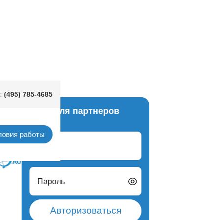
(495) 785-4685
:
Вход для партнеров
ры 3D
ловия работы
Логин
Пароль
Авторизоваться