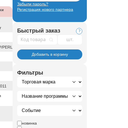
Забыли пароль?
Регистрация нового партнера
ки
т
Быстрый заказ
?
Код товара
/PERL
Добавить в корзину
Фильтры
011
я
новинка