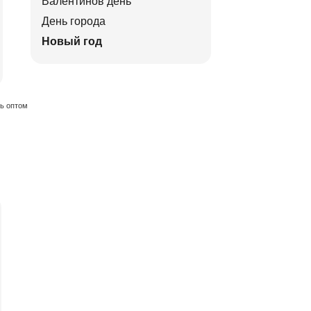
Валентинов день
День города
Новый год
ть оптом