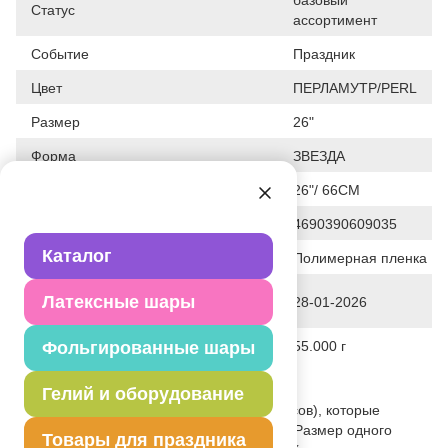
Статус
ассортимент
Событие
Праздник
Цвет
ПЕРЛАМУТР/PERL
Размер
26"
Форма
ЗВЕЗДА
Общие размеры
26"/ 66CM
Штрих код
4690390609035
Каталог
Исходный материал
Полимерная пленка
Дата последнего изменения
Латексные шары
28-01-2026
элемента
Вес
Фольгированные шары
55.000 г
Описание товара
Гелий и оборудование
Комплект содержит 12 элементов (конусов), которые
используются для составления звезды. Размер одного
Товары для праздника