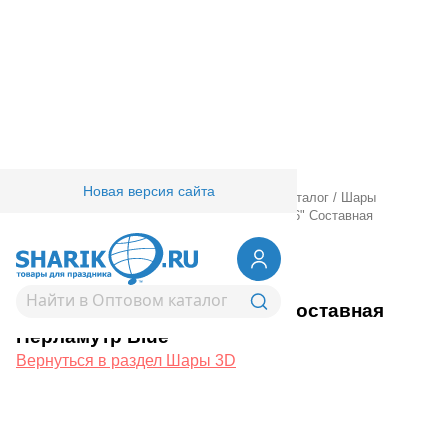
Новая версия сайта
Главная
/
Товары для праздника
/
Оптовый каталог
/
Шары
фольгированные
/
Шары 3D
/
К 3D ЗВЕЗДА 26" Составная
Перламутр Blue
1209-0526
К 3D ЗВЕЗДА 26" Составная
Перламутр Blue
Вернуться в раздел Шары 3D