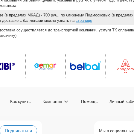
ся базовыми оптовыми ценами, указаны в рублях с учетом НДС и действ
мовывоза
е (в пределах МКАД) - 700 руб., по ближнему Подмосковью (в пределах 
 о доставке с баллонами можно узнать на
странице
доставка осуществляется до транспортной компании, услуги ТК оплачи
возчику).
Как купить
Компания
Помощь
Личный каб
Подписаться
Мы в социальных