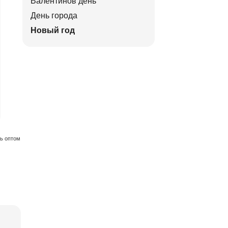
Валентинов день
День города
Новый год
ть оптом