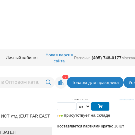
руглые без рисунка
/
ЕУТ 18" (Китай)
/
Е 18" Хром Champagne
Новая версия
Личный кабинет
(495) 748-0177
Регионы:
Москва
сайта
Champagne
Вернуться в раздел ЕУТ 18" (К
0
Товары для праздника
Ус
24,50
руб. за шт
Цена
245,00 руб. за
партию
присутствует на складе
 ИСТ лтд (EUT FAR EAST
Поставляется партиями кратно
10 шт
 ЗАТЕЯ