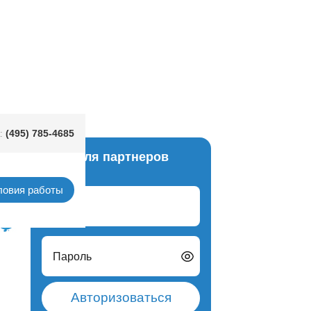
(495) 785-4685
:
Вход для партнеров
итай)
ловия работы
Логин
Пароль
Авторизоваться