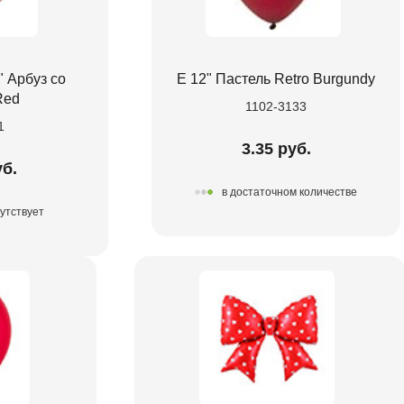
 Арбуз со
Е 12" Пастель Retro Burgundy
Red
1102-3133
1
3.35 руб.
уб.
в достаточном количестве
утствует