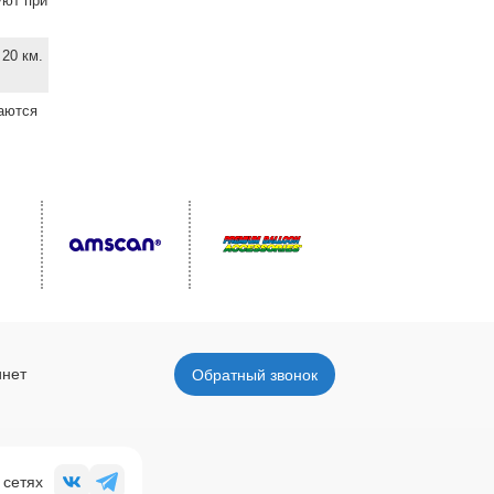
уют при
20 км.
ваются
инет
Обратный звонок
 сетях