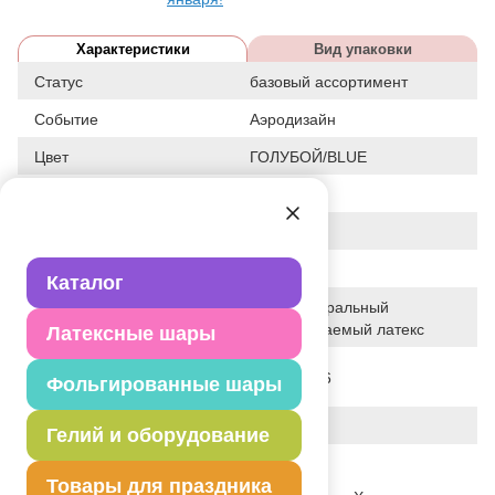
Характеристики
Вид упаковки
Статус
базовый ассортимент
Событие
Аэродизайн
Цвет
ГОЛУБОЙ/BLUE
Размер
5"
Форма
КРУГЛЫЙ
Общие размеры
5"/13СМ
Каталог
100% натуральный
Исходный материал
биоразлагаемый латекс
Латексные шары
Дата последнего
05-07-2026
Фольгированные шары
изменения элемента
Вес
1.000 г
Гелий и оборудование
Описание товара
Товары для праздника