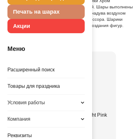
Блестящие зеркальные воздушные шарики Хром
диаметром 13см, цвет: бордово-красный. Шары выполнены
Печать на шарах
из натурального латекса, подходят для надува воздухом
при помощи ручного насоса или компрессора. Шарики
используются для плетения гирлянд и создания фигур.
Акции
Производство: Китай.
Товар из коллекции
Розовая
Меню
Расширенный поиск
Товары для праздника
Условия работы
Е 12" Пастель Retro Twilight Pink
Компания
1102-3141
Реквизиты
3.35 руб.