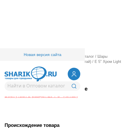
Новая версия сайта
Главная
/
Товары для праздника
/
Оптовый каталог
/
Шары
латексные
/
Круглые без рисунка
/
ЕУТ 5" (Китай)
/
Е 5" Хром Light
Blue
1102-3040
Е 5" Хром Light Blue
Вернуться в раздел ЕУТ 5" (Китай)
Происхождение товара