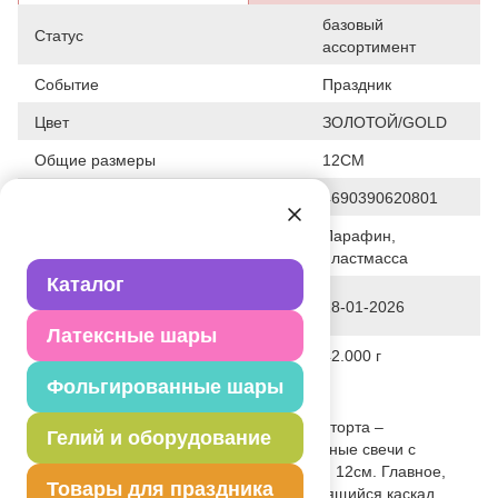
базовый
Статус
ассортимент
Событие
Праздник
Цвет
ЗОЛОТОЙ/GOLD
Общие размеры
12СМ
Штрих код
4690390620801
Парафин,
Исходный материал
пластмасса
Каталог
Дата последнего изменения
28-01-2026
элемента
Латексные шары
Вес
42.000 г
Фольгированные шары
Описание товара
Декоративное украшение праздничного торта –
Гелий и оборудование
оригинальные золотые металлизированные свечи с
подставками. В упаковке 6 штук высотой 12см. Главное,
Товары для праздника
успеть загадать желание, глядя на искрящийся каскад