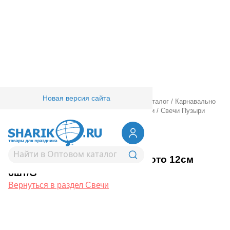
Новая версия сайта
Главная
/
Товары для праздника
/
Оптовый каталог
/
Карнавально
праздничная прод.
/
Сервировка стола
/
Свечи
/
Свечи Пузыри
золото 12см 6шт/G
1502-6725
Свечи Пузыри золото 12см
6шт/G
Вернуться в раздел Свечи