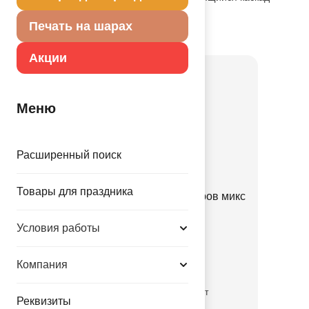
свечей.
Печать на шарах
Товар из коллекции
Золотая
Акции
Меню
Расширенный поиск
Товары для праздника
Набор Арка золотая из шаров микс
70шт
Условия работы
1111-1364
690.00 руб.
Компания
временно отсутствует
Реквизиты