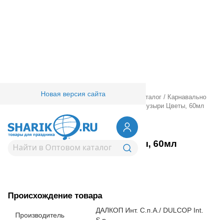
Новая версия сайта
Главная
/
Товары для праздника
/
Оптовый каталог
/
Карнавально
праздничная прод.
/
Мыльные пузыри
/
Мыл пузыри Цветы, 60мл
1504-0081
Мыл пузыри Цветы, 60мл
Вернуться в раздел Мыльные пузыри
Происхождение товара
ДАЛКОП Инт. C.п.A./ DULCOP Int.
Производитель
S.p