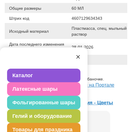
Общие размеры
60 МЛ
Штрих код
4607129634343
Пластмасса, спец. мыльный
Исходный материал
раствор
Дата последнего изменения
28-01-2026
элемента
Вес
78.700 г
Описание товара
Каталог
Игрушка. Мыльный раствор в фигурной баночке.
Посмотреть Мыл пузыри Цветы, 60мл на Портале
Латексные шары
оптовых закупок
Фольгированные шары
Товар из коллекции
День рождения - Цветы
Гелий и оборудование
Товары для праздника