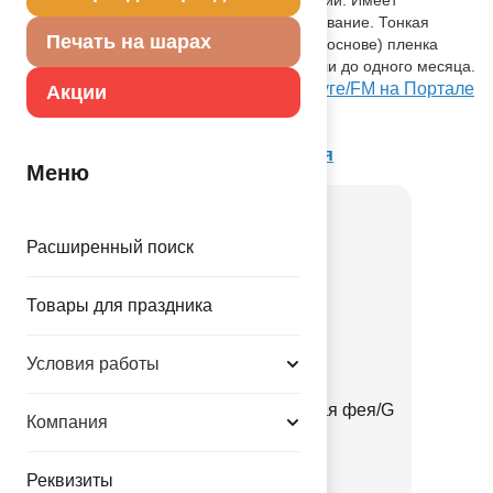
встроенный клапан - что упрощает надувание. Тонкая
Печать на шарах
миларовая (фольга на полиэтиленовой основе) пленка
позволяет шарам не сдуваться от недели до одного месяца.
Посмотреть Ф 18" Фея на розовом круге/FM на Портале
Акции
оптовых закупок
Товар из коллекции
Звездная фея
Меню
Расширенный поиск
Товары для праздника
Условия работы
Украшение д/торта Звездная фея/G
Компания
1502-2829
Реквизиты