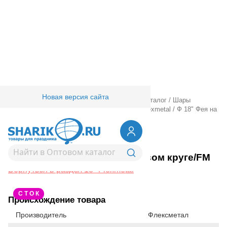
Новая версия сайта
Главная
/
Товары для праздника
/
Оптовый каталог
/
Шары
фольгированные
/
18" 20" с рисунком
/
18" Flexmetal
/
Ф 18" Фея на
розовом круге/FM
1202-1098
Ф 18" Фея на розовом круге/FM
Вернуться в раздел 18" Flexmetal
С Т О К
Происхождение товара
Производитель
Флексметал