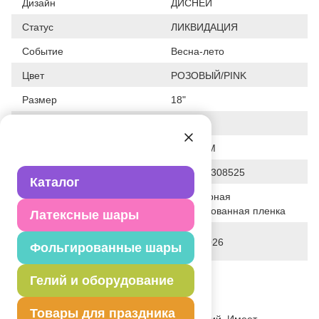
Дизайн
ДИСНЕЙ
Статус
ЛИКВИДАЦИЯ
Событие
Весна-лето
Цвет
РОЗОВЫЙ/PINK
Размер
18"
Форма
КРУГ
Общие размеры
18"/46СМ
Штрих код
8435102308525
Каталог
Полимерная
Исходный материал
фольгированная пленка
Латексные шары
Дата последнего изменения
28-01-2026
Фольгированные шары
элемента
Вес
10.500 г
Гелий и оборудование
Описание товара
Товары для праздника
При надувании используется только гелий. Имеет