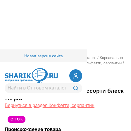
Новая версия сайта
Главная
/
Товары для праздника
/
Оптовый каталог
/
Карнавально
праздничная прод.
/
Карнавал аксессуары
/
Конфетти, серпантин
/
Конфетти Радуга ассорти блеск 70гр/А
1501-6260
Конфетти Радуга ассорти блеск
70гр/А
Вернуться в раздел Конфетти, серпантин
С Т О К
Происхождение товара