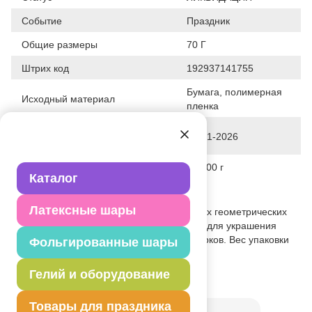
Событие
Праздник
Общие размеры
70 Г
Штрих код
192937141755
Бумага, полимерная
Исходный материал
пленка
Дата последнего изменения
28-01-2026
элемента
Вес
74.000 г
Каталог
Описание товара
Латексные шары
Блестящий комплект из конфетти разных геометрических
форм из кругов, звезд, радуги подойдет для украшения
стола, декорирования костюмов и подарков. Вес упаковки
Фольгированные шары
70гр.
Гелий и оборудование
Товар из коллекции
Радужная
Товары для праздника