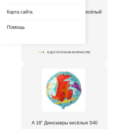
Карта сайта
А ФИГУРА/P35 Динозавр весёлый
красный
Помощь
1207-6537
424.00 руб.
в достаточном количестве
А 18" Динозавры весёлые S40