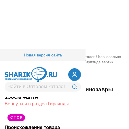
Новая версия сайта
Главная
/
Товары для праздника
/
Оптовый каталог
/
Карнавально
праздничная прод.
/
Гирлянды.
/
Гирлянды.
/
Гирлянда вертик
Динозавры 130см 4шт/А
1505-2184
Гирлянда вертик Динозавры
130см 4шт/А
Вернуться в раздел Гирлянды.
С Т О К
Происхождение товара