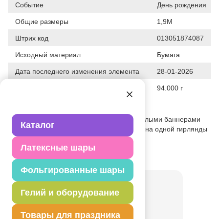
Событие
День рождения
Общие размеры
1,9М
Штрих код
013051874087
Исходный материал
Бумага
Дата последнего изменения элемента
28-01-2026
Вес
94.000 г
Описание товара
Комплект из 4 подвесных гирлянд с круглыми баннерами
Каталог
d13см с изображением динозавров. Длина одной гирлянды
– 130 см.
Латексные шары
Товар из коллекции
Динозаврики
Фольгированные шары
Гелий и оборудование
Товары для праздника