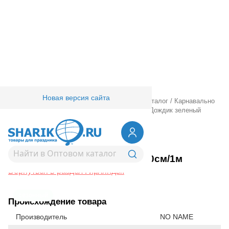
Новая версия сайта
Главная
/
Товары для праздника
/
Оптовый каталог
/
Карнавально
праздничная прод.
/
Гирлянды.
/
Гирлянды.
/
Дождик зеленый
20см/1м
1505-2478
Дождик зеленый 20см/1м
Вернуться в раздел Гирлянды.
сезонный
Происхождение товара
Производитель
NO NAME