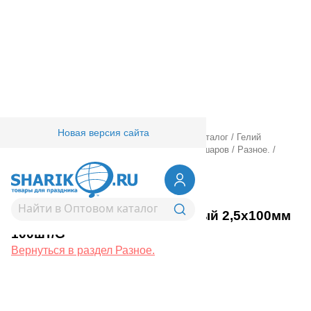
Новая версия сайта
Главная
/
Товары для праздника
/
Оптовый каталог
/
Гелий
оборудование аксессуары
/
Аксессуары для шаров
/
Разное.
/
Стяжка Хомут белый 2,5х100мм 100шт/G
1302-1723
Стяжка Хомут белый 2,5х100мм
100шт/G
Вернуться в раздел Разное.