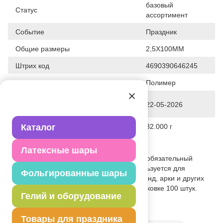
базовый
Статус
ассортимент
Событие
Праздник
Общие размеры
2,5Х100ММ
Штрих код
4690390646245
Исходный материал
Полимер
Дата последнего изменения
22-05-2026
элемента
Вес
Каталог
32.000 г
Описание товара
Латексные шары
Белая нейлоновая стяжка 2,5х100мм – обязательный
атрибут в работе аэродизайнера, используется для
Фольгированные шары
надежного крепления и фиксации гирлянд, арки и других
конструкций из воздушных шаров. В упаковке 100 штук.
Гелий и оборудование
Товар из раздела
Разное.
Товары для праздника