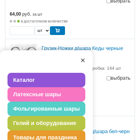
выбрать
64,00
руб.
за шт
в достаточном количестве
Грузик-Ножки д/шара Кеды черные
2шт/А
1302-1286 Амскан
партия поставки: 1 шт коробка: 144 шт
выбрать
Каталог
30,00
руб.
за шт
Латексные шары
в достаточном количестве
Фольгированные шары
Гелий и оборудование
С Т О К
Подвеска-серпантин д/шара бел-черн
Товары для праздника
86см