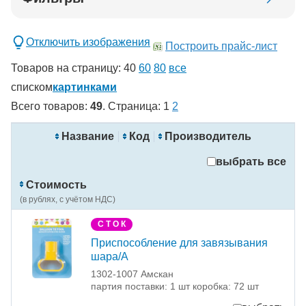
Добавить в корзину
Отключить изображения
Построить прайс-лист
Товаров на страницу:
40
60
80
все
списком
картинками
Всего товаров:
49
. Страница:
1
2
новинка
спецпредложение
Название
Код
Производитель
распродажа
выбрать все
Применить
Стоимость
Сбросить фильтры
(в рублях, с учётом НДС)
С Т О К
Приспособление для завязывания
шара/A
1302-1007 Амскан
партия поставки: 1 шт коробка: 72 шт