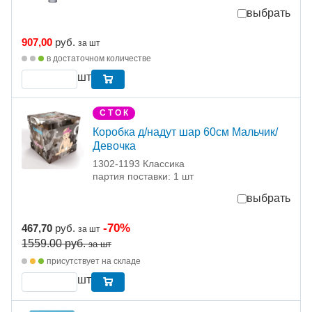
выбрать
907,00
руб.
за шт
в достаточном количестве
шт
С Т О К
Коробка д/надут шар 60см Мальчик/
Девочка
1302-1193 Классика
партия поставки: 1 шт
выбрать
-70%
467,70
руб.
за шт
1559.00
руб.
за шт
присутствует на складе
шт