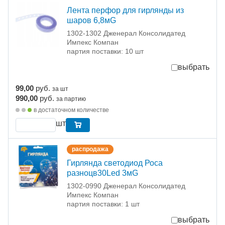
Лента перфор для гирлянды из
шаров 6,8мG
1302-1302 Дженерал Консолидатед
Импекс Компан
партия поставки: 10 шт
выбрать
99,00
руб.
за шт
990,00
руб.
за партию
в достаточном количестве
шт
распродажа
Гирлянда светодиод Роса
разноцв30Led 3мG
1302-0990 Дженерал Консолидатед
Импекс Компан
партия поставки: 1 шт
выбрать