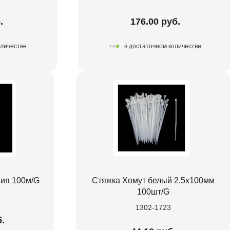
.
176.00 руб.
оличестве
в достаточном количестве
ия 100м/G
Стяжка Хомут белый 2,5х100мм
100шт/G
1302-1723
.