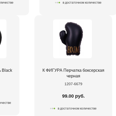
оличестве
в достаточном количестве
 Black
К ФИГУРА Перчатка боксерская
черная
1207-6679
99.00 руб.
ичестве
в достаточном количестве