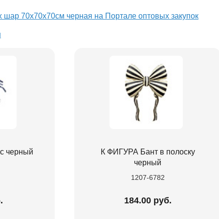
х шар 70х70х70см черная на Портале оптовых закупок
я
ус черный
К ФИГУРА Бант в полоску
черный
1207-6782
.
184.00 руб.