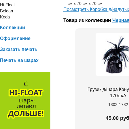
см х 70 см х 70 см.
Hi-Float
Посмотреть Коробка д/надуты
Belcan
Koda
Товар из коллекции
Черна
Коллекции
Оформление
Заказать печать
Печать на шарах
Грузик д/шара Кон
170гр/A
1302-1732
45.00 руб