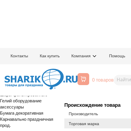
Главная
/
Товары для праздника
/
Оптовый каталог
/
Гелий оборудовани
Контакты
Как купить
Компания
Помощь
Воздушные шары, все для
1302-1155
Коробка д/на
праздника
0 товаров
черная
Расширенный поиск
Шары латексные
Шары фольгированные
Гелий оборудование
Происхождение товара
аксессуары
Бумага декоративная
Производитель
Карнавально праздничная
Торговая марка
прод.