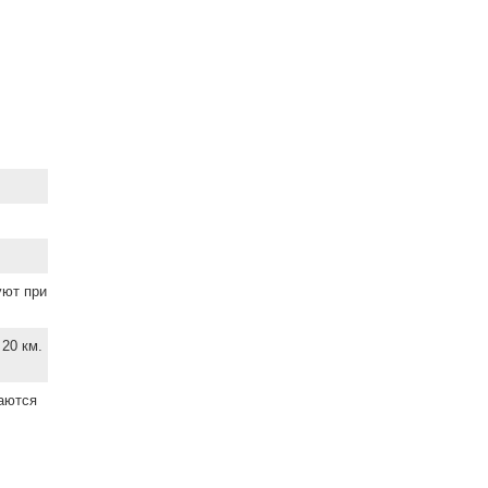
уют при
20 км.
ваются