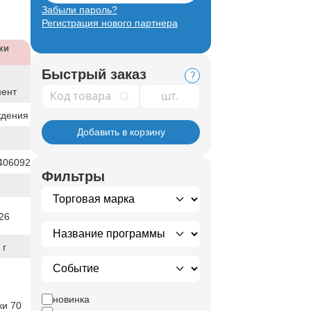
Забыли пароль?
Регистрация нового партнера
ки
Быстрый заказ
?
Код товара
мент
ждения
Добавить в корзину
406092
Фильтры
26
 г
новинка
ки 70