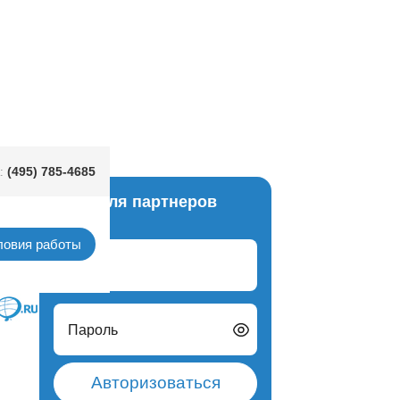
 70х70х70см черная
(495) 785-4685
:
Вход для партнеров
зное.
ловия работы
Логин
Пароль
Авторизоваться