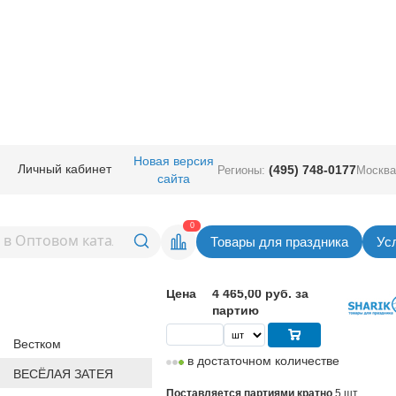
е аксессуары
/
Аксессуары для шаров
/
Разное.
/
Коробка д/надутых шар
Новая версия
Личный кабинет
(495) 748-0177
Регионы:
Москва
сайта
дутых шар 70х70х70см
Вернуться в раздел Ра
0
Товары для праздника
Ус
893,00
руб. за шт
Цена
4 465,00 руб. за
партию
Вестком
в достаточном количестве
ВЕСЁЛАЯ ЗАТЕЯ
Поставляется партиями кратно
5 шт