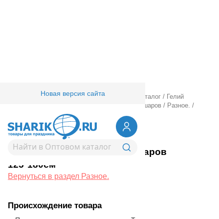
Новая версия сайта
Главная
/
Товары для праздника
/
Оптовый каталог
/
Гелий
оборудование аксессуары
/
Аксессуары для шаров
/
Разное.
/
Пакет д/надутых шаров 125*180см
1302-0812
Пакет д/надутых шаров
125*180см
Вернуться в раздел Разное.
Происхождение товара