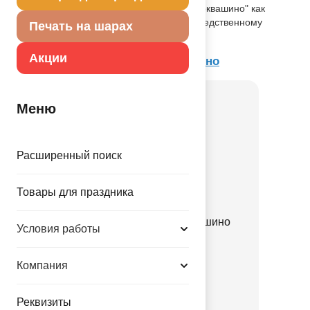
другими элементами коллекции "Простоквашино" как
украшение стола или по своему непосредственному
Печать на шарах
назначению. Размер 130 * 180 см.
Акции
Товар из коллекции
Простоквашино
Меню
Расширенный поиск
Товары для праздника
К М/ФИГУРА Простоквашино
Условия работы
Шарик
1206-1731
Компания
43.00 руб.
Реквизиты