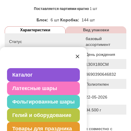
Поставляется партиями кратно
1 шт
Блок:
6 шт
Коробка:
144 шт
Характеристики
Вид упаковки
базовый
Статус
ассортимент
Событие
День рождения
Общие размеры
130Х180СМ
Штрих код
Каталог
4690390646832
Исходный материал
Полиэтилен
Латексные шары
Дата последнего изменения
22-05-2026
элемента
Фольгированные шары
Вес
94.500 г
Гелий и оборудование
Описание товара
Товары для праздника
Скатерть полиэтиленовая. Используется совместно с