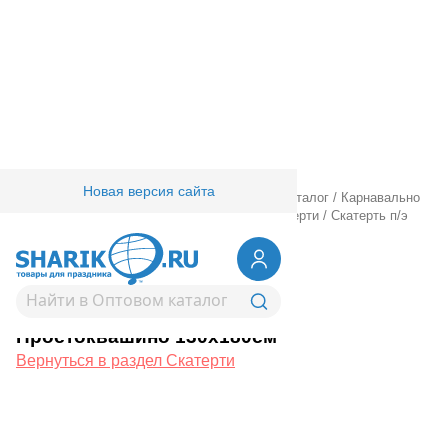
Новая версия сайта
Главная
/
Товары для праздника
/
Оптовый каталог
/
Карнавально
праздничная прод.
/
Сервировка стола
/
Скатерти
/
Скатерть п/э
СДР Простоквашино 130х180см
1502-6843
Скатерть п/э СДР
Простоквашино 130х180см
Вернуться в раздел Скатерти