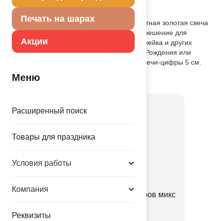
Описание товара
Печать на шарах
Декоративное украшение стола. Элегантная золотая свеча
на пике в форме цифры "0" - отличное решение для
Акции
украшения бенто-торта, пирожного, капкейка и других
десертов небольшого размера на День Рождения или
другое праздничное событие. Высота свечи-цифры 5 см.
Меню
Товар из коллекции
Золотая
Расширенный поиск
Товары для праздника
Условия работы
Компания
Набор Арка золотая из шаров микс
70шт
Реквизиты
1111-1364