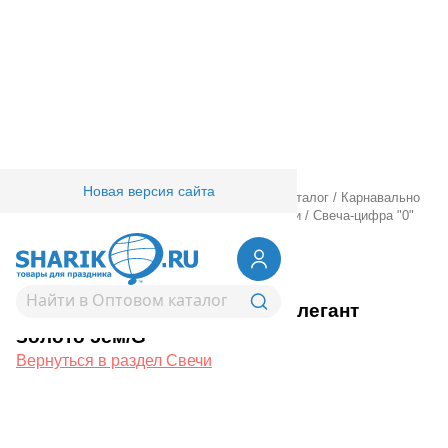
Новая версия сайта
Главная
/
Товары для праздника
/
Оптовый каталог
/
Карнавально
праздничная прод.
/
Сервировка стола
/
Свечи
/
Свеча-цифра "0"
Элегант Золото 5см/G
1502-6798
Свеча-цифра "0" Элегант
Золото 5см/G
Вернуться в раздел Свечи