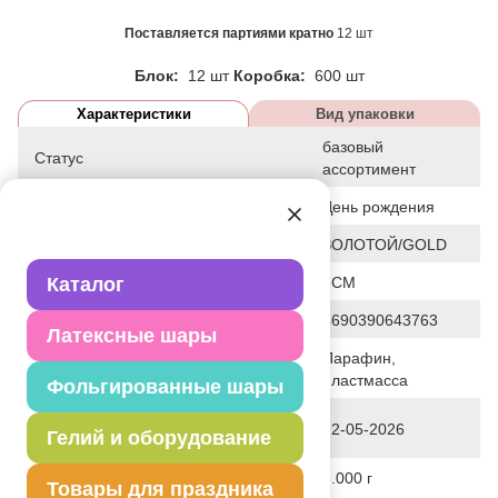
Поставляется партиями кратно
12 шт
Блок:
12 шт
Коробка:
600 шт
Характеристики
Вид упаковки
базовый
Статус
ассортимент
Событие
День рождения
Цвет
ЗОЛОТОЙ/GOLD
Общие размеры
Каталог
5СМ
Штрих код
4690390643763
Латексные шары
Парафин,
Исходный материал
пластмасса
Фольгированные шары
Дата последнего изменения
22-05-2026
Гелий и оборудование
элемента
Вес
6.000 г
Товары для праздника