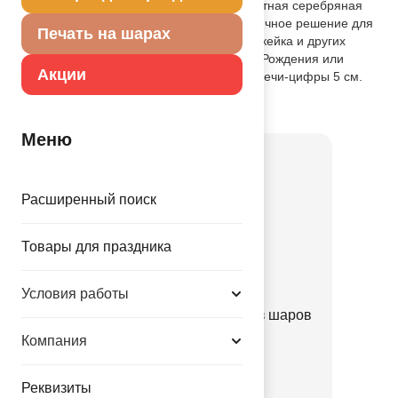
Декоративное украшение стола. Элегантная серебряная
свеча на пике в форме цифры "3" - отличное решение для
Печать на шарах
украшения бенто-торта, пирожного, капкейка и других
десертов небольшого размера на День Рождения или
Акции
другое праздничное событие. Высота свечи-цифры 5 см.
Товар из коллекции
Серебряная
Меню
Расширенный поиск
Товары для праздника
Условия работы
Набор Арка серебряная из шаров
микс 70шт
Компания
1111-1363
Реквизиты