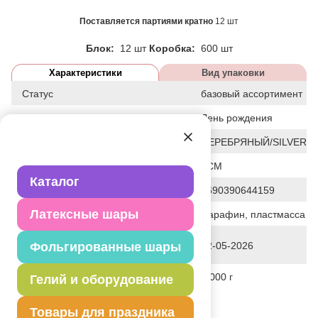
Поставляется партиями кратно
12 шт
Блок:
12 шт
Коробка:
600 шт
Характеристики
Вид упаковки
Статус
базовый ассортимент
Событие
День рождения
Цвет
СЕРЕБРЯНЫЙ/SILVER
Общие размеры
5СМ
Каталог
Штрих код
4690390644159
Латексные шары
Исходный материал
Парафин, пластмасса
Дата последнего изменения
Фольгированные шары
22-05-2026
элемента
Вес
6.000 г
Гелий и оборудование
Описание товара
Товары для праздника