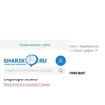
Новая версия сайта
Главная
/
Товары для праздника
/
Оптовый каталог
/
Карнавально
праздничная прод.
/
Сервировка стола
/
Свечи
/
Свеча -цифра "3"
Элегант Серебро 5см/G
1502-6811
Свеча -цифра "3" Элегант
Серебро 5см/G
Вернуться в раздел Свечи