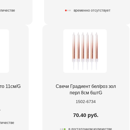
оличестве
временно отсутствует
то 11см/G
Свечи Градиент бел/роз зол
перл 8см 6штG
1502-6734
.
70.40 руб.
личестве
в достаточном количестве