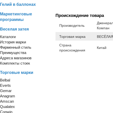
Гелий в баллонах
Маркетинговые
Происхождение товара
программы
Дженерал
Производитель
Компан
Веселая затея
Каталоги
Торговая марка
ВЕСЁЛАЯ
История марки
Страна
Фирменный стиль
Китай
происхождения
Преимущества
Адреса магазинов
Комплекты стоек
Торговые марки
Belbal
Everts
Gemar
Anagram
Amscan
Qualatex
Conwin