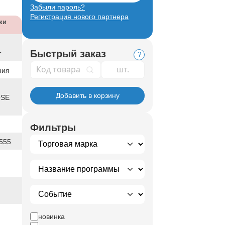
Забыли пароль?
Регистрация нового партнера
ки
Быстрый заказ
т
?
Код товара
ния
Добавить в корзину
OSE
Фильтры
555
новинка