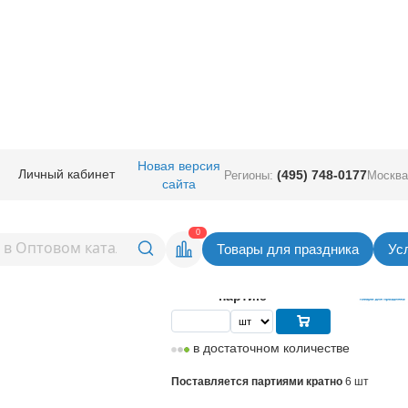
ичная прод.
/
Сервировка стола
/
Свечи
/
Свечи Цунами Розовое золото
Новая версия
Личный кабинет
(495) 748-0177
Регионы:
Москва
сайта
 Розовое золото 10см 6шт/G
Вернуться в раздел 
0
Товары для праздника
Ус
78,00
руб. за шт
Цена
468,00 руб. за
партию
в достаточном количестве
Поставляется партиями кратно
6 шт