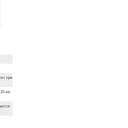
уют при
20 км.
ваются