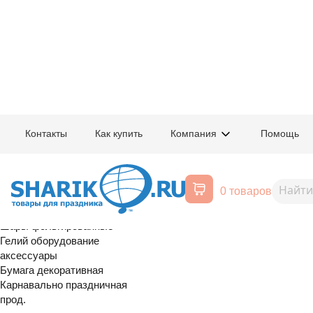
Главная
/
Товары для праздника
/
Оптовый каталог
/
Карнавально праздн
Контакты
Как купить
Компания
Помощь
Воздушные шары, все для
1502-6823
Свечи Цунами
праздника
0 товаров
Расширенный поиск
Шары латексные
Шары фольгированные
Гелий оборудование
аксессуары
Бумага декоративная
Карнавально праздничная
прод.