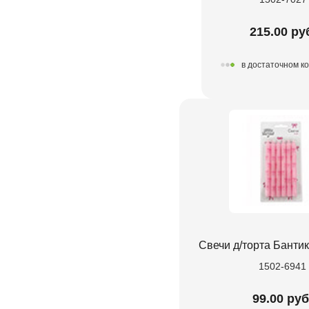
215.00 ру
в достаточном к
Свечи д/торта Банти
1502-6941
99.00 руб