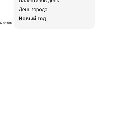
Валентинов день
День города
Новый год
ть оптом