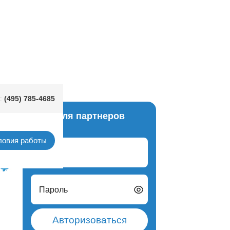
 10см 6шт/G
(495) 785-4685
:
Вход для партнеров
Свечи
ловия работы
Логин
Пароль
Авторизоваться