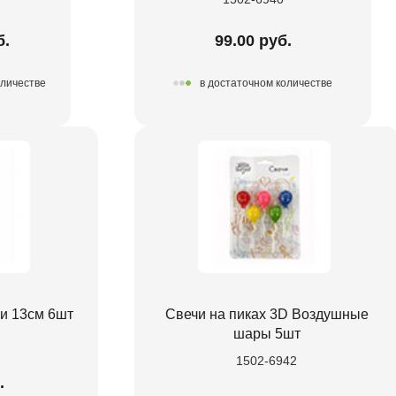
б.
99.00 руб.
оличестве
в достаточном количестве
ки 13см 6шт
Свечи на пиках 3D Воздушные
шары 5шт
1502-6942
.