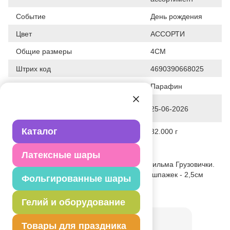
Событие
День рождения
Цвет
АССОРТИ
Общие размеры
4СМ
Штрих код
4690390668025
Исходный материал
Парафин
Дата последнего изменения
25-06-2026
элемента
Каталог
Вес
32.000 г
Описание товара
Латексные шары
Набор из пяти свечей с героями мультфильма Грузовички.
Длина свечи - 4см, высота - 4см. Длина шпажек - 2,5см
Фольгированные шары
Товар из коллекции
Грузовички
Гелий и оборудование
Товары для праздника