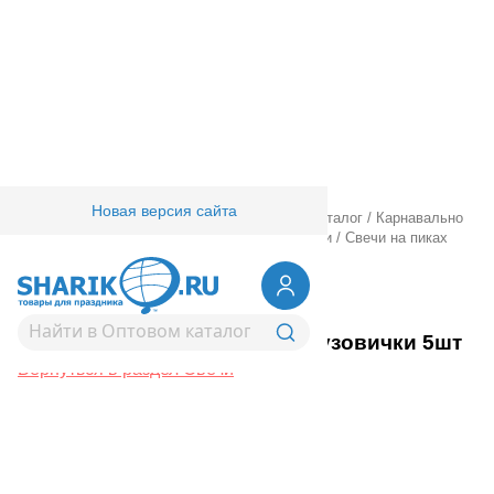
Новая версия сайта
Главная
/
Товары для праздника
/
Оптовый каталог
/
Карнавально
праздничная прод.
/
Сервировка стола
/
Свечи
/
Свечи на пиках
Грузовички 5шт
1502-6954
Свечи на пиках Грузовички 5шт
Вернуться в раздел Свечи