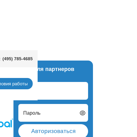
4 цв
(495) 785-4685
:
Вход для партнеров
унком
ловия работы
Логин
Пароль
Авторизоваться