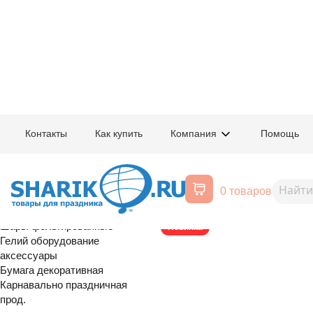
Главная
/
Товары для праздника
/
Оптовый каталог
/
Шары латексные
/
К
Контакты
Как купить
Компания
Помощь
Воздушные шары, все для
1103-3291
Шар с рис 14
праздника
0 товаров
цв
Расширенный поиск
Шары латексные
Шары фольгированные
Новинка
Гелий оборудование
аксессуары
Бумага декоративная
Карнавально праздничная
прод.