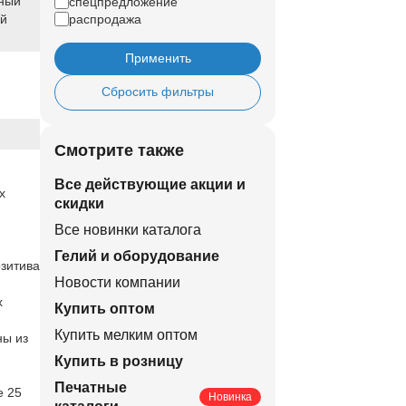
ный
спецпредложение
ый
распродажа
Применить
Сбросить фильтры
Смотрите также
Все действующие акции и
х
скидки
Все новинки каталога
Гелий и оборудование
озитива
Новости компании
х
Купить оптом
и
Купить мелким оптом
ны из
и
Купить в розницу
.
Печатные
е 25
Новинка