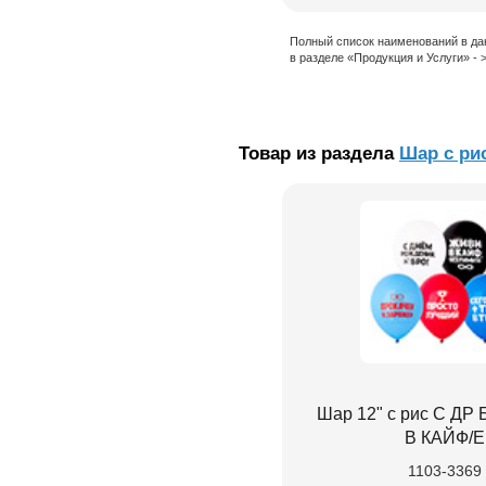
Полный список наименований в да
в разделе «Продукция и Услуги» -
Товар из раздела
Шар с ри
Шар 12" с рис С Д
В КАЙФ/E
1103-3369