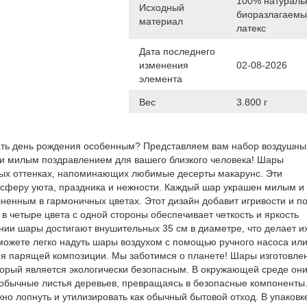
100% натураль
Исходный
биоразлагаем
материал
латекс
Дата последнего
изменения
02-08-2026
элемента
Вес
3.800 г
ть день рождения особенным? Представляем вам набор воздушны
 и милым поздравлением для вашего близкого человека! Шары
ых оттенках, напоминающих любимые десерты макарунс. Эти
осферу уюта, праздника и нежности. Каждый шар украшен милым и
ненным в гармоничных цветах. Этот дизайн добавит игривости и п
в четыре цвета с одной стороны обеспечивает четкость и яркость
нии шары достигают внушительных 35 см в диаметре, что делает и
ожете легко надуть шары воздухом с помощью ручного насоса ил
ия парящей композиции. Мы заботимся о планете! Шары изготовле
торый является экологически безопасным. В окружающей среде он
к обычные листья деревьев, превращаясь в безопасные компоненты
о лопнуть и утилизировать как обычный бытовой отход. В упаковк