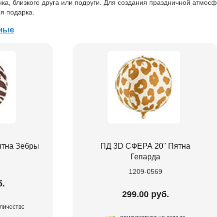
ка, близкого друга или подруги. Для создания праздничной атмос
я подарка.
ные
ятна Зебры
ПД 3D СФЕРА 20" Пятна
Гепарда
1209-0569
б.
299.00 руб.
оличестве