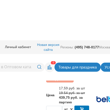
руглые с рисунком
/
Шар с рисунком
/
Шар с рис 14" С ДР Улитка милая 
Новая версия
Личный кабинет
(495) 748-0177
Регионы:
Москва
сайта
" С ДР Улитка милая 4
Вернуться в раздел Шар с рис
0
Товары для праздника
Ус
Скидка 10%
17,59
руб. за шт
19.54 руб. за шт
Цена
439,75 руб. за
партию