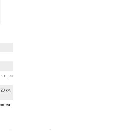
уют при
20 км.
ваются