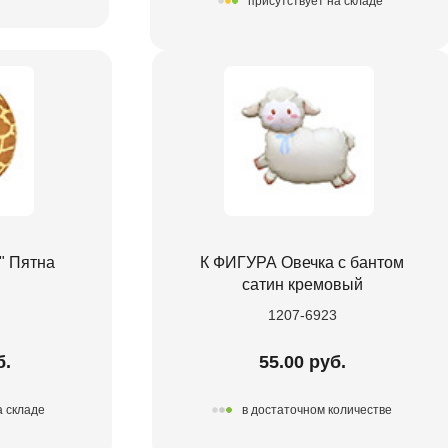
присутствует на складе
" Пятна
К ФИГУРА Овечка с бантом
сатин кремовый
1207-6923
б.
55.00 руб.
а складе
в достаточном количестве