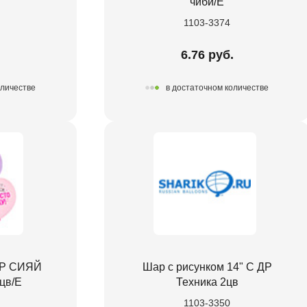
чиби/E
1103-3374
.
6.76 руб.
оличестве
в достаточном количестве
 ДР СИЯЙ
Шар с рисунком 14" С ДР
цв/E
Техника 2цв
1103-3350