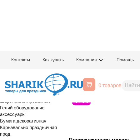
Главная
/
Товары для праздника
/
Оптовый каталог
/
Шары латексные
/
К
Контакты
Как купить
Компания
Помощь
Воздушные шары, все для
1103-1023
Шар с рисунк
праздника
0 товаров
Рождения
Расширенный поиск
Шары латексные
Шары фольгированные
С Т О К
Гелий оборудование
аксессуары
Бумага декоративная
Карнавально праздничная
прод.
Происхождение товара