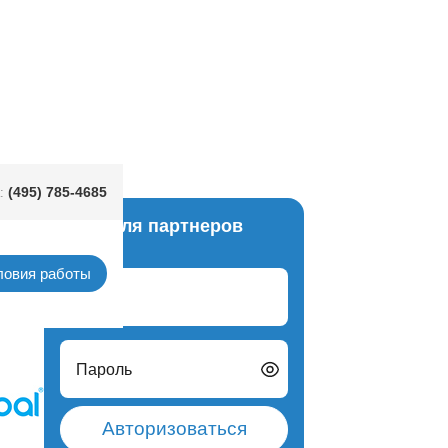
м Рождения
(495) 785-4685
:
Вход для партнеров
унком
ловия работы
Логин
Пароль
Авторизоваться