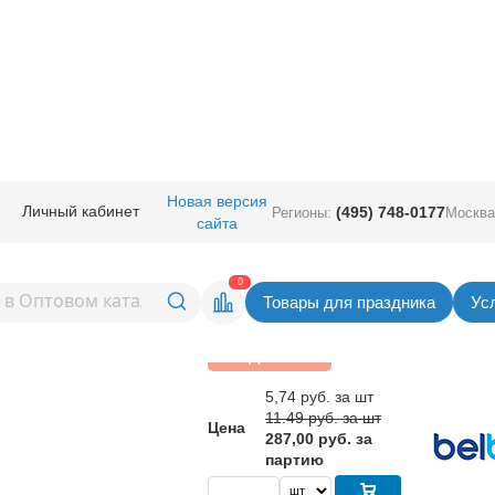
руглые с рисунком
/
Шар с рисунком
/
Шар с рисунком 14" Поздр С Дне
Новая версия
Личный кабинет
(495) 748-0177
Регионы:
Москва
сайта
ом 14" Поздр С Днем
Вернуться в раздел Шар с рис
0
Товары для праздника
Ус
Скидка 50%
5,74
руб. за шт
11.49 руб. за шт
Цена
287,00 руб. за
партию