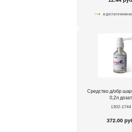
в достаточном к
Средство д/обр шар
0,2л дозат
1302-1744
372.00 ру