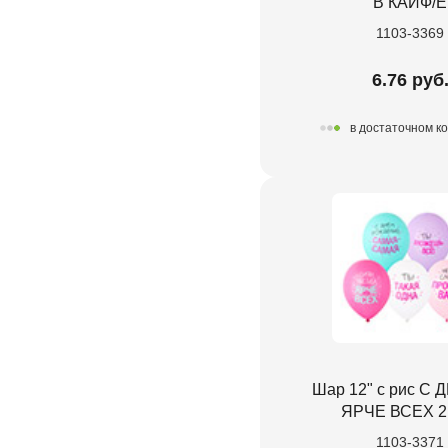
В КАЙФ/E
1103-3369
6.76 руб
в достаточном к
Шар 12" с рис С
ЯРЧЕ ВСЕХ 2
1103-3371