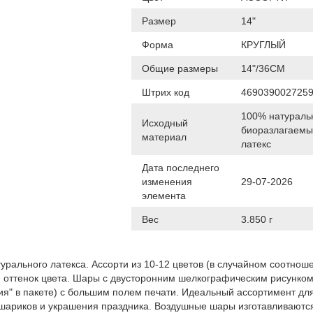
Размер
14"
Форма
КРУГЛЫЙ
Общие размеры
14"/36СМ
Штрих код
469039002725
100% натураль
Исходный
биоразлагаем
материал
латекс
Дата последнего
изменения
29-07-2026
элемента
Вес
3.850 г
урального латекса. Ассорти из 10-12 цветов (в случайном соотноше
ый оттенок цвета. Шары с двусторонним шелкографическим рисунком
ия" в пакете) с большим полем печати. Идеальный ассортимент дл
шариков и украшения праздника. Воздушные шары изготавливаются