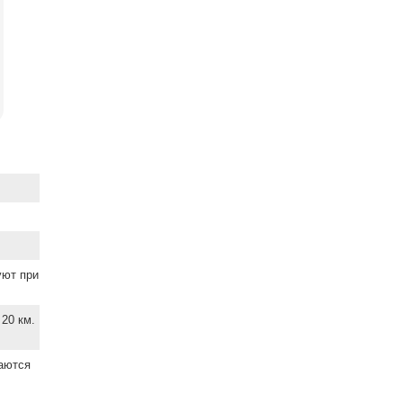
уют при
20 км.
ваются