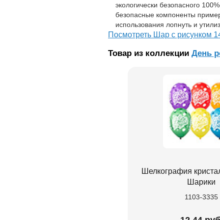
экологически безопасного 100%
безопасные компоненты примерн
использования лопнуть и утилиз
Посмотреть Шар с рисунком 1
Товар из коллекции
День 
Шелкография кристал
Шарики
1103-3335
12.44 руб