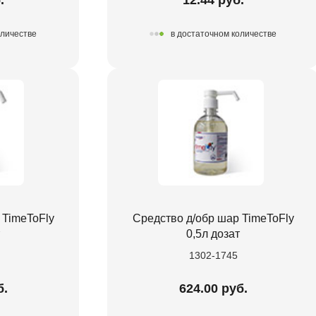
оличестве
в достаточном количестве
 TimeToFly
Средство д/обр шар TimeToFly
0,5л дозат
1302-1745
б.
624.00 руб.