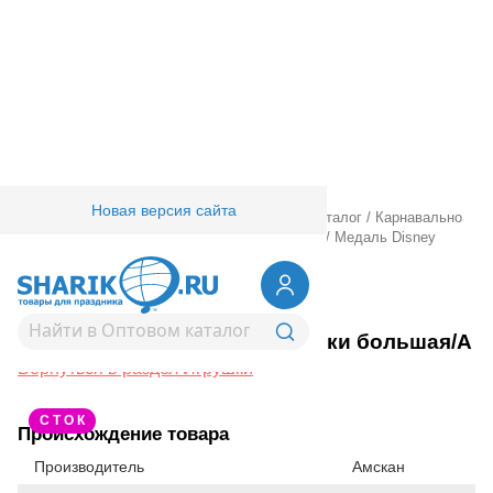
Новая версия сайта
Главная
/
Товары для праздника
/
Оптовый каталог
/
Карнавально
праздничная прод.
/
Игры, игрушки
/
Игрушки
/
Медаль Disney
Тачки большая/А
1507-0848
Медаль Disney Тачки большая/А
Вернуться в раздел Игрушки
С Т О К
Происхождение товара
Производитель
Амскан