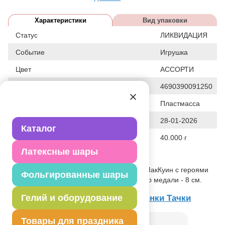
Характеристики
Вид упаковки
Статус
ЛИКВИДАЦИЯ
Событие
Игрушка
Цвет
АССОРТИ
Штрих код
4690390091250
Исходный материал
Пластмасса
Дата последнего изменения элемента
28-01-2026
Каталог
Вес
40.000 г
Латексные шары
Описание товара
Большая медаль с портретом Молнии МакКуин с героями
Фольгированные шары
мультфильма Тачки-2 на ленте. Диаметр медали - 8 см.
Гелий и оборудование
Товар из коллекции
Дисней Машинки Тачки
Товары для праздника