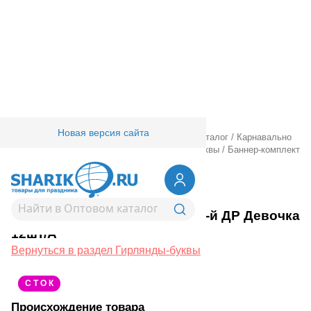
Новая версия сайта
Главная
/
Товары для праздника
/
Оптовый каталог
/
Карнавально
праздничная прод.
/
Гирлянды.
/
Гирлянды-буквы
/
Баннер-комплект
1-й ДР Девочка 12шт/А
1505-0882
Баннер-комплект 1-й ДР Девочка
12шт/А
Вернуться в раздел Гирлянды-буквы
С Т О К
Происхождение товара