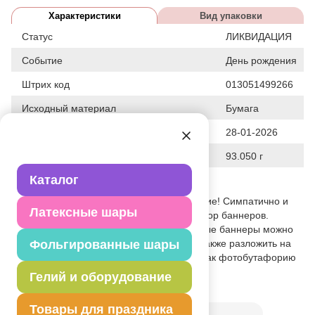
Характеристики
Вид упаковки
Статус
ЛИКВИДАЦИЯ
Событие
День рождения
Штрих код
013051499266
Исходный материал
Бумага
Дата последнего изменения элемента
28-01-2026
Вес
93.050 г
Каталог
Описание товара
Первый день рождения # важное событие! Симпатично и
Латексные шары
быстро оформить комнату поможет набор баннеров.
Именинница будет в восторге. Картонные баннеры можно
приклеить на стену, дверь или окно, а также разложить на
Фольгированные шары
праздничном столе, или использовать как фотобутафорию
Гелий и оборудование
Товар из коллекции
Я родился
Товары для праздника