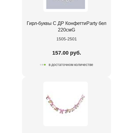
Гирл-буквы С ДР КонфеттиParty бел
220смG
1505-2501
157.00 руб.
в достаточном количестве