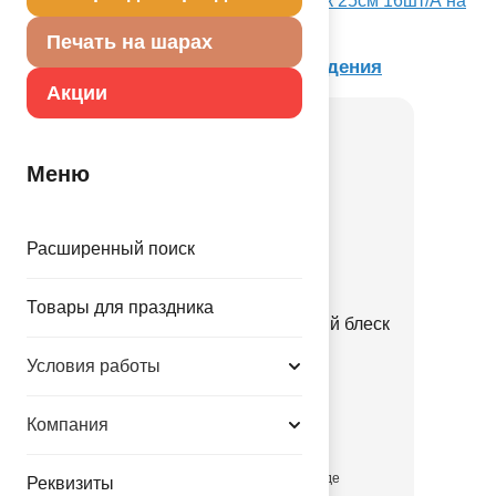
Посмотреть Салфетка 1-й ДР Мальчик 25см 16шт/А на
Портале оптовых закупок
Печать на шарах
Товар из коллекции
1-й День Рождения
Акции
Меню
Расширенный поиск
Товары для праздника
Помпон бум 1-й ДР Нежный блеск
40см3шт/А
Условия работы
1501-5916
Компания
432.00 руб.
присутствует на складе
Реквизиты