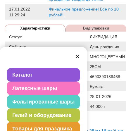
17.01.2022
Финальное предложение! Всё по 10
11:29:24
рублей!
Характеристики
Вид упаковки
Статус
ЛИКВИДАЦИЯ
Событие
День рождения
Цвет
МНОГОЦВЕТНЫЙ
Общие размеры
25СМ
Каталог
Штрих код
4690390186468
Исходный материал
Бумага
Латексные шары
Дата последнего изменения элемента
28-01-2026
Фольгированные шары
Вес
44.000 г
Гелий и оборудование
Описание товара
Двухслойные салфетки 25х25см.
Товары для праздника