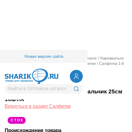
Новая версия сайта
Главная
/
Товары для праздника
/
Оптовый каталог
/
Карнавально
праздничная прод.
/
Сервировка стола
/
Салфетки
/
Салфетка 1-й
ДР Мальчик 25см 16шт/А
1502-2076
Салфетка 1-й ДР Мальчик 25см
16шт/А
Вернуться в раздел Салфетки
С Т О К
Происхождение товара