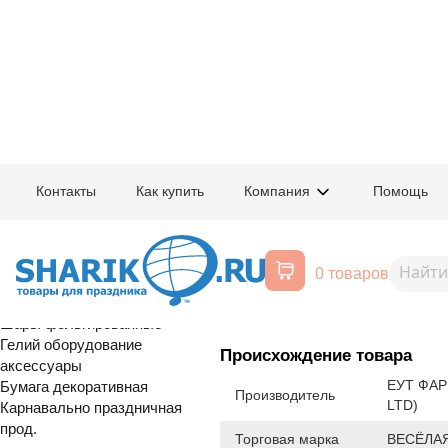
Главная
/
Товары для праздника
/
Оптовый каталог
/
Шары латексные
/
К
Контакты
Как купить
Компания
Помощь
Воздушные шары, все для
1102-1350
Е 12" Пастель
праздника
0 товаров
Расширенный поиск
Шары латексные
Шары фольгированные
Гелий оборудование
Происхождение товара
аксессуары
ЕУТ ФАР
Бумага декоративная
Производитель
LTD)
Карнавально праздничная
прод.
Торговая марка
ВЕСЁЛАЯ