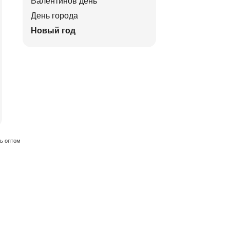
Валентинов день
День города
Новый год
ть оптом