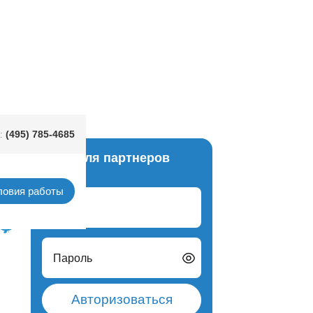
(495) 785-4685
:
Вход для партнеров
итай)
ловия работы
Логин
Пароль
Авторизоваться