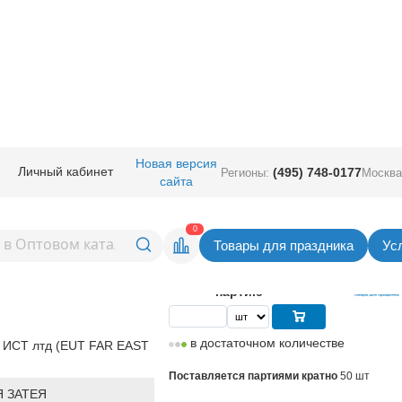
руглые без рисунка
/
ЕУТ 12" (Китай)
/
Е 12" Пастель Pink
Новая версия
Личный кабинет
(495) 748-0177
Регионы:
Москва
сайта
 Pink
Вернуться в раздел ЕУТ 12" (К
0
Товары для праздника
Ус
3,35
руб. за шт
Цена
167,50 руб. за
партию
в достаточном количестве
 ИСТ лтд (EUT FAR EAST
Поставляется партиями кратно
50 шт
 ЗАТЕЯ