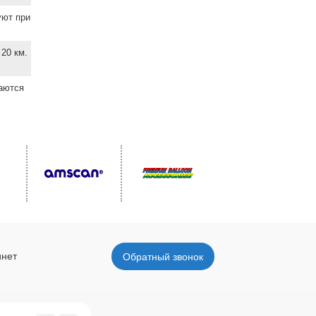
уют при
20 км.
ваются
инет
Обратный звонок