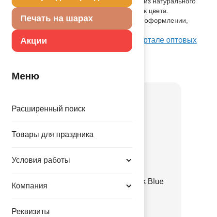
Одноцветный высококачественный шар из натурального
латекса. Тип - пастель - матовый оттенок цвета.
Печать на шарах
Предназначенный для использования в оформлении,
идеален для рекламной печати.
Посмотреть Е 12" Пастель Blue на Портале оптовых
Акции
закупок
Товар из коллекции
Синяя
Меню
Расширенный поиск
Товары для праздника
Условия работы
Е 12" Пастель Retro Black Blue
Компания
1102-3140
Реквизиты