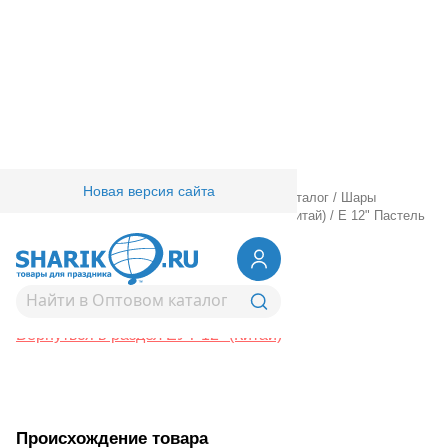
Новая версия сайта
Главная
/
Товары для праздника
/
Оптовый каталог
/
Шары
латексные
/
Круглые без рисунка
/
ЕУТ 12" (Китай)
/
Е 12" Пастель
Blue
1102-1351
Е 12" Пастель Blue
Вернуться в раздел ЕУТ 12" (Китай)
Происхождение товара