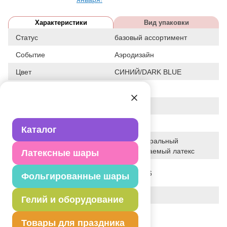
Характеристики
Вид упаковки
Статус
базовый ассортимент
Событие
Аэродизайн
Цвет
СИНИЙ/DARK BLUE
Размер
12"
Форма
КРУГЛЫЙ
Общие размеры
12"/30СМ
Каталог
100% натуральный
Исходный материал
биоразлагаемый латекс
Латексные шары
Дата последнего
05-07-2026
Фольгированные шары
изменения элемента
Вес
3.200 г
Гелий и оборудование
Описание товара
Товары для праздника