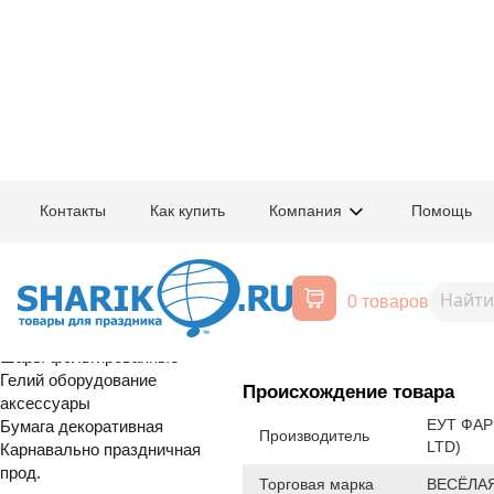
Главная
/
Товары для праздника
/
Оптовый каталог
/
Шары латексные
/
К
Контакты
Как купить
Компания
Помощь
Воздушные шары, все для
1102-1355
Е 12" Пастель
праздника
0 товаров
Расширенный поиск
Шары латексные
Шары фольгированные
Гелий оборудование
Происхождение товара
аксессуары
ЕУТ ФАР
Бумага декоративная
Производитель
LTD)
Карнавально праздничная
прод.
Торговая марка
ВЕСЁЛАЯ