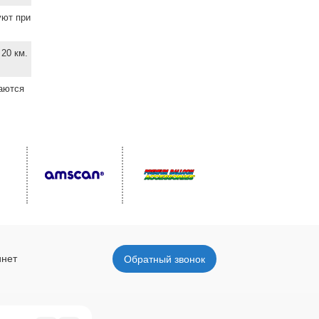
уют при
20 км.
ваются
инет
Обратный звонок