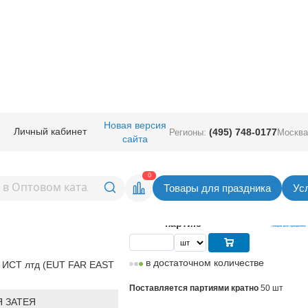
руглые без рисунка
/
ЕУТ 12" (Китай)
/
Е 12" Пастель Purple
Новая версия
Личный кабинет
(495) 748-0177
Регионы:
Москва
сайта
 Purple
Вернуться в раздел ЕУТ 12" (К
0
Товары для праздника
Ус
3,35
руб. за шт
Цена
167,50 руб. за
партию
в достаточном количестве
 ИСТ лтд (EUT FAR EAST
Поставляется партиями кратно
50 шт
 ЗАТЕЯ