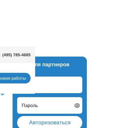
(495) 785-4685
:
Вход для партнеров
итай)
ловия работы
Логин
Пароль
Авторизоваться