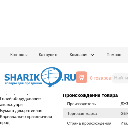
Главная
/
Товары для праздника
/
Оптовый каталог
/
Шары латексные
/
К
Контакты
Как купить
Компания
Помощь
Воздушные шары, все для
1102-1488
И 12"/074 Ме
праздника
0 товаров
Расширенный поиск
Шары латексные
Шары фольгированные
Происхождение товара
Гелий оборудование
Производитель
ДЖЕ
аксессуары
Бумага декоративная
Торговая марка
GE
Карнавально праздничная
прод.
Страна происхождения
Ита