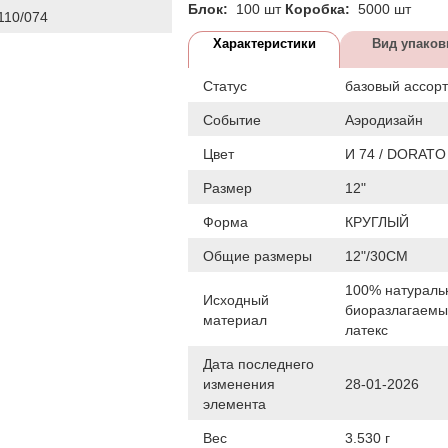
Блок:
100 шт
Коробка:
5000 шт
10/074
Характеристики
Вид упаков
Статус
базовый ассор
Событие
Аэродизайн
Цвет
И 74 / DORATO
Размер
12"
Форма
КРУГЛЫЙ
Общие размеры
12"/30СМ
100% натураль
Исходный
биоразлагаем
материал
латекс
Дата последнего
изменения
28-01-2026
элемента
Вес
3.530 г