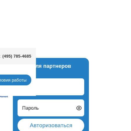
(495) 785-4685
:
Вход для партнеров
алия)
ловия работы
Логин
Пароль
Авторизоваться