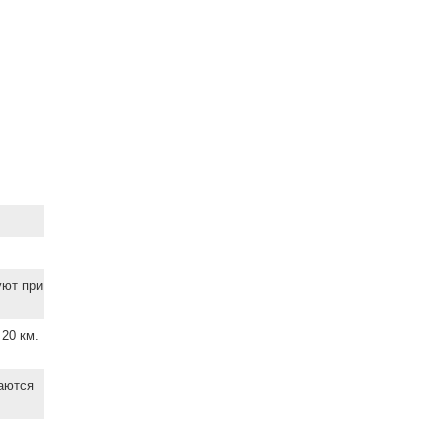
уют при
20 км.
ваются