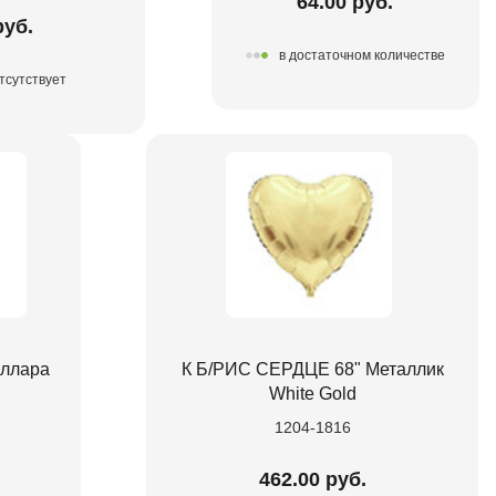
64.00 руб.
руб.
в достаточном количестве
тсутствует
оллара
К Б/РИС СЕРДЦЕ 68" Металлик
White Gold
1204-1816
462.00 руб.