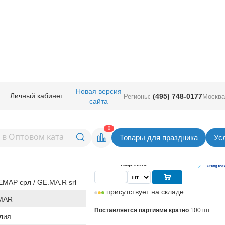
руглые без рисунка
/
Gemar 12" (Италия)
/
И 12"/074 Металлик Dorato
Новая версия
Личный кабинет
(495) 748-0177
Регионы:
Москва
сайта
таллик Dorato
Вернуться в раздел Gemar 12" (Ит
0
Товары для праздника
Ус
8,75
руб. за шт
Цена
875,00 руб. за
партию
МАР срл / GE.MA.R srl
присутствует на складе
MAR
Поставляется партиями кратно
100 шт
лия