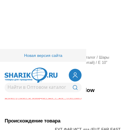
Новая версия сайта
Главная
/
Товары для праздника
/
Оптовый каталог
/
Шары
латексные
/
Круглые без рисунка
/
ЕУТ 10" (Китай)
/
Е 10"
Металлик Yellow
1102-1567
Е 10" Металлик Yellow
Вернуться в раздел ЕУТ 10" (Китай)
Происхождение товара
ЕУТ ФАР ИСТ лтд (EUT FAR EAST