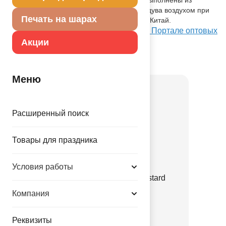
натурального латекса, подходят для надува воздухом при
Печать на шарах
помощи ручного насоса. Производство: Китай.
Посмотреть Е 10" Металлик Yellow на Портале оптовых
закупок
Акции
Товар из коллекции
Желтая
Меню
Расширенный поиск
Товары для праздника
Условия работы
Е 12" Пастель Retro Mustard
Компания
1102-3131
3.35 руб.
Реквизиты