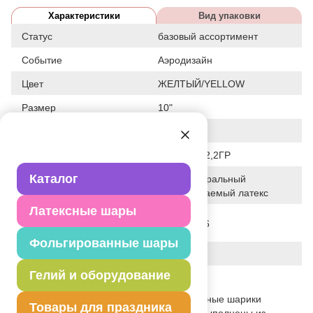
Характеристики
Вид упаковки
Статус
базовый ассортимент
Событие
Аэродизайн
Цвет
ЖЕЛТЫЙ/YELLOW
Размер
10"
Форма
КРУГЛЫЙ
Общие размеры
10"/25СМ 2,2ГР
Каталог
100% натуральный
Исходный материал
биоразлагаемый латекс
Латексные шары
Дата последнего
05-07-2026
изменения элемента
Фольгированные шары
Вес
2.200 г
Гелий и оборудование
Описание товара
Блестящие металлизированные воздушные шарики
Товары для праздника
диаметром 25см, цвет: жёлтый. Шары выполнены из