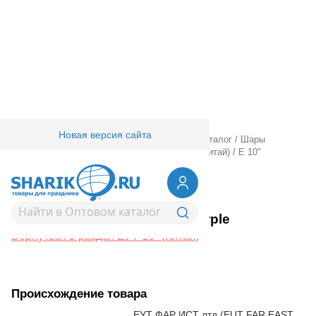
Новая версия сайта
Главная
/
Товары для праздника
/
Оптовый каталог
/
Шары
латексные
/
Круглые без рисунка
/
ЕУТ 10" (Китай)
/
Е 10"
Металлик Purple
1102-1571
Е 10" Металлик Purple
Вернуться в раздел ЕУТ 10" (Китай)
Происхождение товара
ЕУТ ФАР ИСТ лтд (EUT FAR EAST