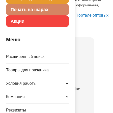
Предназначенный для исполь зования в оформлении,
Печать на шарах
идеален для рекламной печати.
Посмотреть Е 10" Металлик Purple на Портале оптовых
закупок
Акции
Товар из коллекции
Фиолетовая
Меню
Расширенный поиск
Товары для праздника
Условия работы
Е 12" Пастель Retro Lilac
Компания
1102-3143
3.35 руб.
Реквизиты