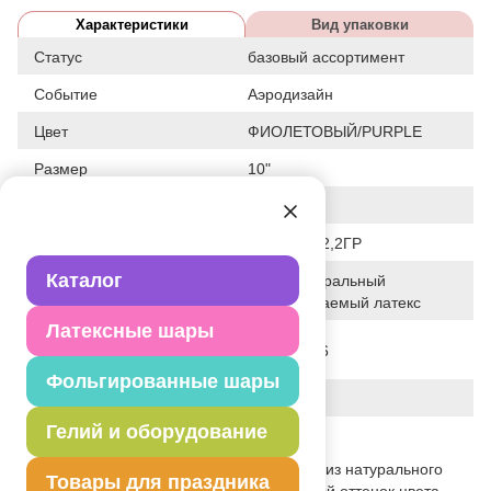
Характеристики
Вид упаковки
Статус
базовый ассортимент
Событие
Аэродизайн
Цвет
ФИОЛЕТОВЫЙ/PURPLE
Размер
10"
Форма
КРУГЛЫЙ
Общие размеры
10"/25СМ 2,2ГР
Каталог
100% натуральный
Исходный материал
биоразлагаемый латекс
Латексные шары
Дата последнего
05-07-2026
изменения элемента
Фольгированные шары
Вес
2.200 г
Гелий и оборудование
Описание товара
Одноцветный высококачественный шар из натурального
Товары для праздника
латекса. Тип - металлик - перламутровый оттенок цвета.