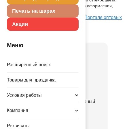
Предназначенный для исполь зования в оформлении,
Печать на шарах
идеален для рекламной печати.
Посмотреть Е 10" Металлик Black на Портале оптовых
закупок
Акции
Товар из коллекции
Черная
Меню
Расширенный поиск
Товары для праздника
Условия работы
Грузик д/шара Конус черный
170гр/A
Компания
1302-1732
Реквизиты