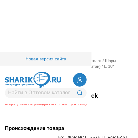
Новая версия сайта
Главная
/
Товары для праздника
/
Оптовый каталог
/
Шары
латексные
/
Круглые без рисунка
/
ЕУТ 10" (Китай)
/
Е 10"
Металлик Black
1102-1572
Е 10" Металлик Black
Вернуться в раздел ЕУТ 10" (Китай)
Происхождение товара
ЕУТ ФАР ИСТ лтд (EUT FAR EAST