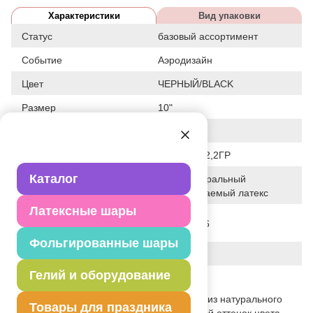
Характеристики
Вид упаковки
Статус
базовый ассортимент
Событие
Аэродизайн
Цвет
ЧЕРНЫЙ/BLACK
Размер
10"
Форма
КРУГЛЫЙ
Общие размеры
10"/25СМ 2,2ГР
Каталог
100% натуральный
Исходный материал
биоразлагаемый латекс
Латексные шары
Дата последнего
05-07-2026
изменения элемента
Фольгированные шары
Вес
2.200 г
Гелий и оборудование
Описание товара
Одноцветный высококачественный шар из натурального
Товары для праздника
латекса. Тип - металлик - перламутровый оттенок цвета.