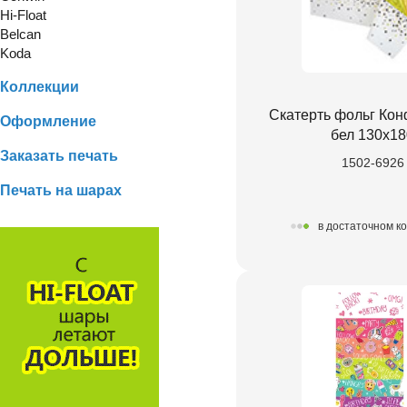
Hi-Float
Belcan
Koda
Коллекции
Скатерть фольг Кон
Оформление
бел 130х18
Заказать печать
1502-6926
Печать на шарах
в достаточном к