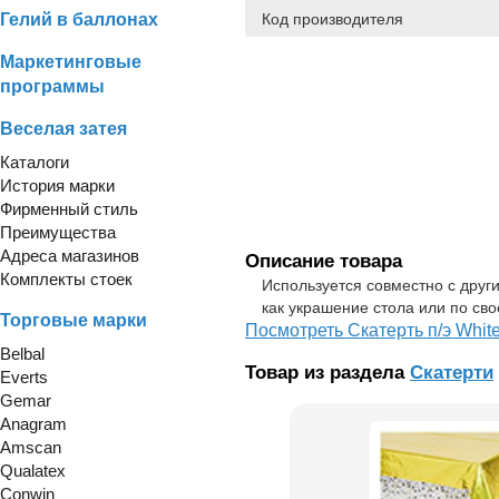
Гелий в баллонах
Код производителя
Маркетинговые
программы
Веселая затея
Каталоги
История марки
Фирменный стиль
Преимущества
Адреса магазинов
Описание товара
Комплекты стоек
Используется совместно с други
как украшение стола или по св
Торговые марки
Посмотреть Скатерть п/э Whit
Belbal
Товар из раздела
Скатерти
Everts
Gemar
Anagram
Amscan
Qualatex
Conwin