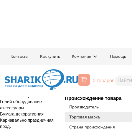
Главная
/
Товары для праздника
/
Оптовый каталог
/
Карнавально праздн
Контакты
Как купить
Компания
Помощь
Воздушные шары, все для
1502-2347
Скатерть п/э 
праздника
0 товаров
Расширенный поиск
Шары латексные
Шары фольгированные
Происхождение товара
Гелий оборудование
Производитель
аксессуары
Бумага декоративная
Торговая марка
Карнавально праздничная
прод.
Страна происхождения