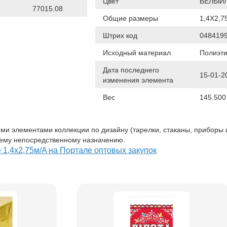
Цвет
БЕЛЫЙ/
77015.08
Общие размеры
1,4Х2,7
Штрих код
048419
Исходный материал
Полиэт
Дата последнего
15-01-2
изменения элемента
Вес
145.500
ми элементами коллекции по дизайну (тарелки, стаканы, приборы и 
оему непосредственному назначению.
e 1,4х2,75м/A на Портале оптовых закупок