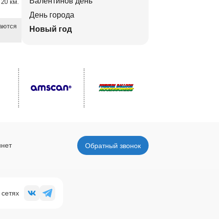
Валентинов день
20 км.
День города
ваются
Новый год
инет
Обратный звонок
 сетях