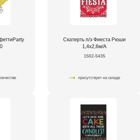
феттиParty
Скатерть п/э Фиеста Рюши
0
1,4х2,6м/А
1502-5435
оличестве
присутствует на складе