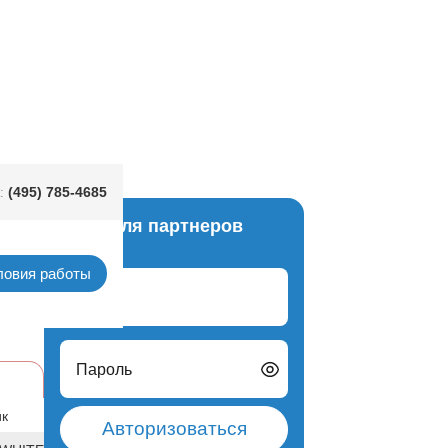
м/A
(495) 785-4685
:
Вход для партнеров
терти
ловия работы
Логин
Пароль
ик
Авторизоваться