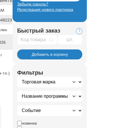
WHITE
Забыли пароль?
Регистрация нового партнера
5М
948223
илен
Быстрый заказ
?
Код товара
026
Добавить в корзину
 г
Фильтры
т.п.)
новинка