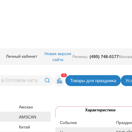
ичная прод.
/
Сервировка стола
/
Скатерти
/
Скатерть п/э White 1,4х2,75
Новая версия
Личный кабинет
(495) 748-0177
Регионы:
Москва
сайта
White 1,4х2,75м/A
Вернуться в раздел Ска
0
Товары для праздника
Ус
Товар временно не доступен.
Поставляется партиями кратно
1 шт
Амскан
Характеристики
AMSCAN
Событие
Праздн
Китай