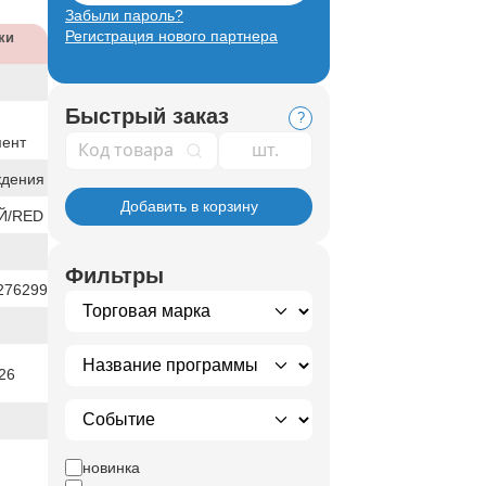
Забыли пароль?
Регистрация нового партнера
ки
Быстрый заказ
?
мент
Код товара
ждения
Добавить в корзину
Й/RED
Фильтры
276299
26
новинка