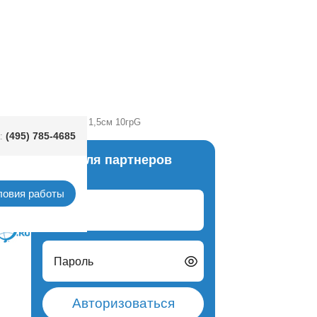
уги тишью Красные 1,5см 10грG
(495) 785-4685
:
Вход для партнеров
антин
ловия работы
Логин
Пароль
Авторизоваться