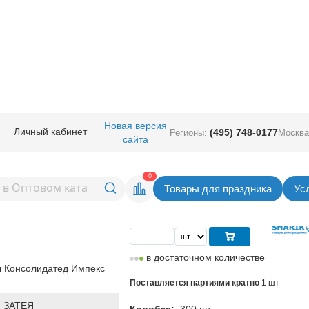
ичная прод.
/
Карнавал аксессуары
/
Конфетти, серпантин
/
Конфетти Кр
Новая версия
Личный кабинет
(495) 748-0177
Регионы:
Москва
сайта
уги тишью
Вернуться в раздел Конфетти, серп
0
Товары для праздника
Ус
Цена
54,00
руб. за шт
в достаточном количестве
 Консолидатед Импекс
Поставляется партиями кратно
1 шт
 ЗАТЕЯ
Коробка:
300 шт