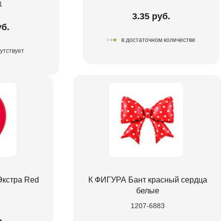
1
3.35 руб.
уб.
в достаточном количестве
утствует
Экстра Red
К ФИГУРА Бант красный сердца
белые
1207-6883
.