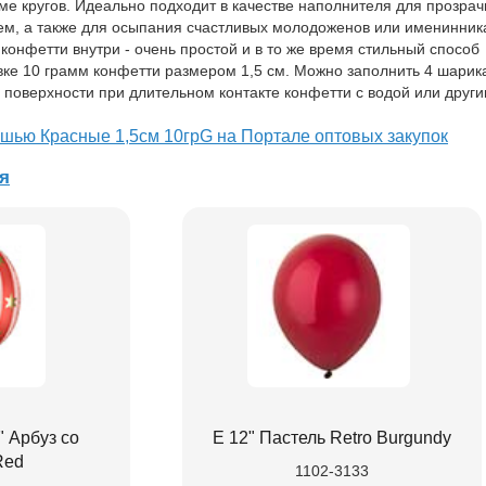
е кругов. Идеально подходит в качестве наполнителя для прозра
ем, а также для осыпания счастливых молодоженов или именинник
онфетти внутри - очень простой и в то же время стильный способ
овке 10 грамм конфетти размером 1,5 см. Можно заполнить 4 шарик
 поверхности при длительном контакте конфетти с водой или друг
ишью Красные 1,5см 10грG на Портале оптовых закупок
я
 Арбуз со
Е 12" Пастель Retro Burgundy
Red
1102-3133