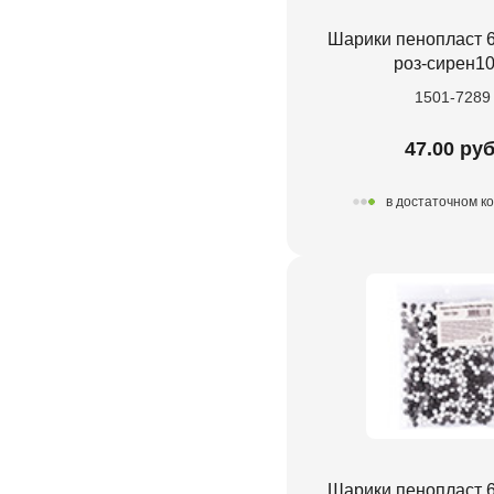
Шарики пенопласт 
роз-сирен10
1501-7289
47.00 руб
в достаточном к
Шарики пенопласт 