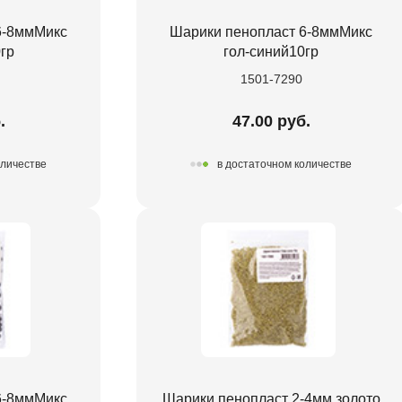
6-8ммМикс
Шарики пенопласт 6-8ммМикс
гр
гол-синий10гр
1501-7290
.
47.00 руб.
оличестве
в достаточном количестве
6-8ммМикс
Шарики пенопласт 2-4мм золото