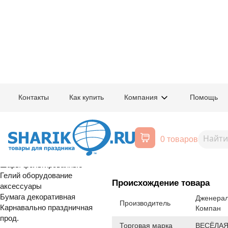
Главная
/
Товары для праздника
/
Оптовый каталог
/
Карнавально праздн
Контакты
Как купить
Компания
Помощь
Воздушные шары, все для
1501-4083
Конфетти Кр
праздника
0 товаров
Красные 1,5см 10грG
Расширенный поиск
Шары латексные
Шары фольгированные
Гелий оборудование
Происхождение товара
аксессуары
Бумага декоративная
Дженерал
Производитель
Карнавально праздничная
Компан
прод.
Торговая марка
ВЕСЁЛАЯ