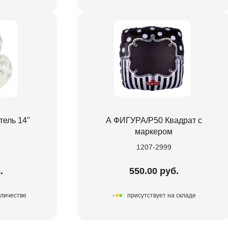
ель 14"
А ФИГУРА/P50 Квадрат с
маркером
1207-2999
.
550.00 руб.
оличестве
присутствует на складе