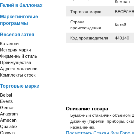
Компан
Гелий в баллонах
Торговая марка
ВЕСЁЛАЯ
Маркетинговые
Страна
программы
Китай
происхождения
Веселая затея
Код производителя
440140
Каталоги
История марки
Фирменный стиль
Преимущества
Адреса магазинов
Комплекты стоек
Торговые марки
Belbal
Everts
Gemar
Описание товара
Anagram
Бумажный стаканчик объемом 2
Amscan
дизайну (тарелки, приборы, ска
Qualatex
назначению.
Conwin
Посмотреть Стакан бум Горош