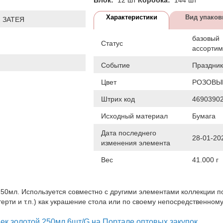
Характеристики
Вид упаков
 ЗАТЕЯ
базовый
Статус
ассортим
Событие
Праздник
Цвет
РОЗОВЫЙ
Штрих код
4690390
Исходный материал
Бумага
Дата последнего
28-01-20
изменения элемента
Вес
41.000 г
50мл. Используется совместно с другими элементами коллекции п
терти и т.п.) как украшение стола или по своему непосредственном
ек золотой 250мл 6шт/G на Портале оптовых закупок