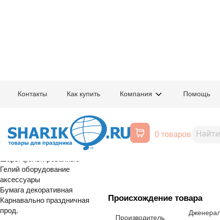
Главная
/
Товары для праздника
/
Оптовый каталог
/
Карнавально праздн
Контакты
Как купить
Компания
Помощь
Воздушные шары, все для
1502-2871
Стакан бум Г
праздника
0 товаров
6шт/G
Расширенный поиск
Шары латексные
Шары фольгированные
Гелий оборудование
аксессуары
Бумага декоративная
Происхождение товара
Карнавально праздничная
прод.
Дженерал
Производитель