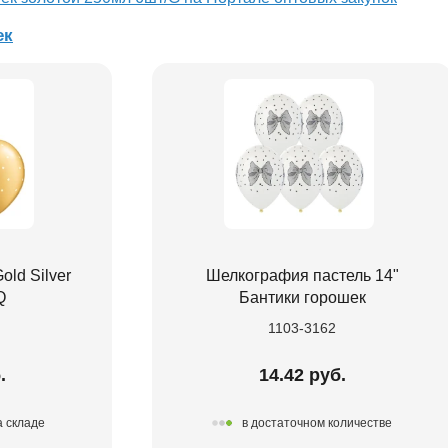
ек
old Silver
Шелкография пастель 14"
Q
Бантики горошек
1103-3162
.
14.42 руб.
а складе
в достаточном количестве