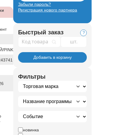
Забыли пароль?
Регистрация нового партнера
ки
ент
Быстрый заказ
?
Код товара
/PINK
Добавить в корзину
243741
Фильтры
26
о
у
новинка