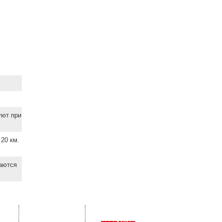
уют при
20 км.
ваются