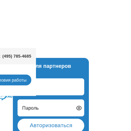
(495) 785-4685
:
Вход для партнеров
аканы
ловия работы
Логин
Пароль
Авторизоваться