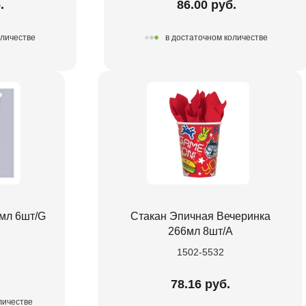
.
86.00 руб.
оличестве
в достаточном количестве
мл 6шт/G
Стакан Эпичная Вечеринка
266мл 8шт/А
1502-5532
.
78.16 руб.
личестве