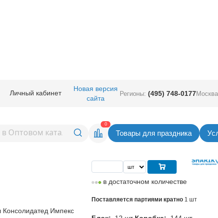
ичная прод.
/
Сервировка стола
/
Стаканы
/
Новая версия
Личный кабинет
(495) 748-0177
Регионы:
Москва
сайта
орошек золотой 250мл
Вернуться в раздел Ст
0
Товары для праздника
Ус
Цена
86,00
руб. за шт
в достаточном количестве
Поставляется партиями кратно
1 шт
 Консолидатед Импекс
Блок:
12 шт
Коробка:
144 шт