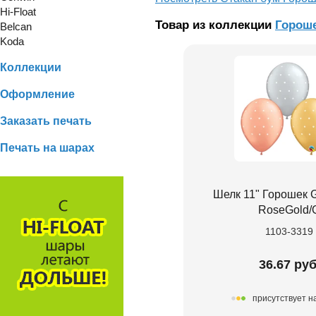
Hi-Float
Товар из коллекции
Горош
Belcan
Koda
Коллекции
Оформление
Заказать печать
Печать на шарах
Шелк 11" Горошек G
RoseGold/
1103-3319
36.67 руб
присутствует н