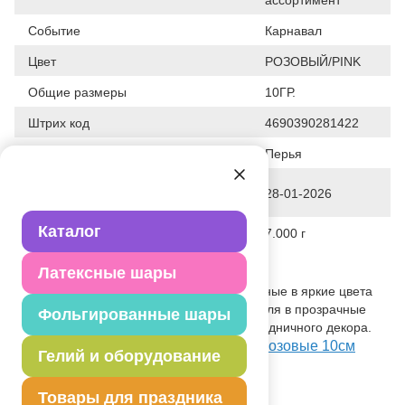
Событие
Карнавал
Цвет
РОЗОВЫЙ/PINK
Общие размеры
10ГР.
Штрих код
4690390281422
Исходный материал
Перья
Дата последнего изменения
28-01-2026
элемента
Каталог
Вес
7.000 г
Описание товара
Латексные шары
Натуральные пушистые перья окрашенные в яркие цвета
отлично подойдут в качестве наполнителя в прозрачные
Фольгированные шары
шары или оформления подарков и праздничного декора.
Посмотреть Перья декоративн ярко-розовые 10см
Гелий и оборудование
30штG на Портале оптовых закупок
Товары для праздника
Товар из коллекции
Розовая