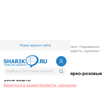
Новая версия сайта
Главная
/
Товары для праздника
/
Оптовый каталог
/
Карнавально
праздничная прод.
/
Карнавал аксессуары
/
Конфетти, серпантин
/
Перья декоративн ярко-розовые 10см 30штG
1501-4131
Перья декоративн ярко-розовые
10см 30штG
Вернуться в раздел Конфетти, серпантин