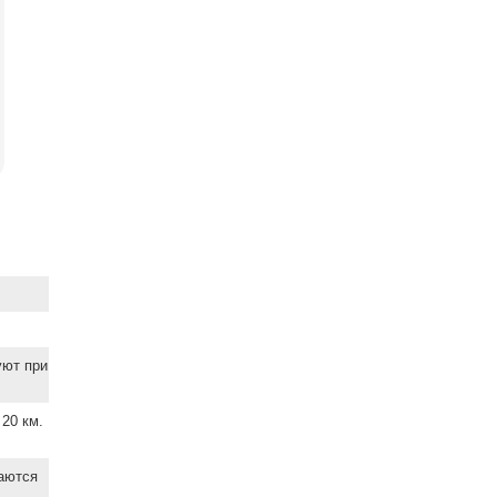
уют при
20 км.
ваются