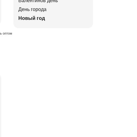
Валентинов день
День города
Новый год
ть оптом