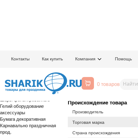
Главная
/
Товары для праздника
/
Оптовый каталог
/
Шары латексные
/
К
Контакты
Как купить
Компания
Помощь
Воздушные шары, все для
1102-1774
В 85/449 Паст
праздника
0 товаров
Расширенный поиск
Шары латексные
Шары фольгированные
Происхождение товара
Гелий оборудование
Производитель
аксессуары
Бумага декоративная
Торговая марка
Карнавально праздничная
прод.
Страна происхождения