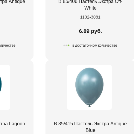
тра Antique
В 85/406 Пастель Экстра Off-
White
1102-3081
.
6.89 руб.
оличестве
в достаточном количестве
стра Lagoon
В 85/415 Пастель Экстра Antique
Blue