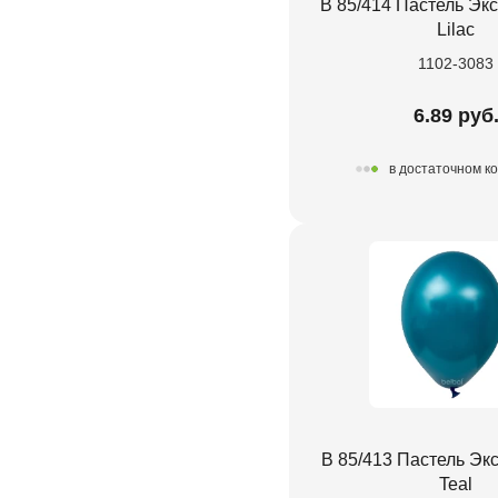
В 85/414 Пастель Экс
Lilac
1102-3083
6.89 руб
в достаточном к
В 85/413 Пастель Эк
Teal