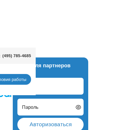
lue
(495) 785-4685
:
Вход для партнеров
ьгия)
ловия работы
Логин
Пароль
Авторизоваться