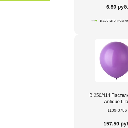
6.89 руб
в достаточном к
В 250/414 Пастел
Antique Lil
1109-0786
157.50 ру