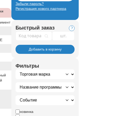
Забыли пароль?
Регистрация нового партнера
ки
тимент
Быстрый заказ
?
Код товара
UE
Добавить в корзину
Фильтры
ный
ый
новинка