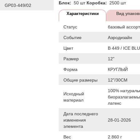
Блок:
50 шт
Коробка:
2500 шт
GP03-449/02
Характеристики
Вид упаков
Статус
базовый ассор
Событие
Аэродизайн
Цвет
B 449 / ICE BL
Размер
12"
Форма
КРУГЛЫЙ
Общие размеры
12"/30СМ
100% натураль
Исходный
биоразлагаем
материал
латекс
Дата последнего
изменения
28-01-2026
элемента
Вес
2.860 г